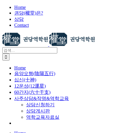
X
콘
Home
권당(權堂)은?
텐
상담
츠
Contact
로
건
너
뛰
검
기
색:
Home
음양오행(陰陽五行)
십신(十神)
12운성(12運星)
60간지(六十干支)
사주상담&작명&역학교육
상담신청하기
상담게시판
역학교육자료실