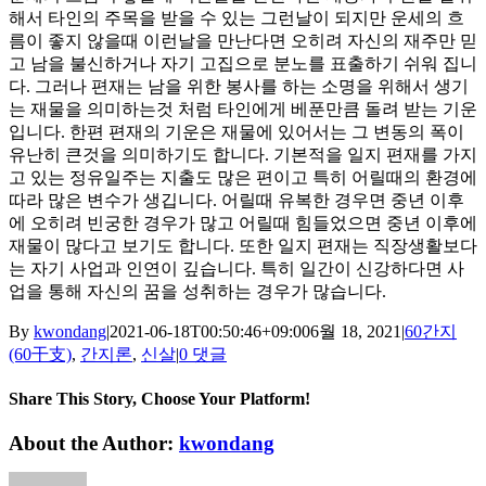
해서 타인의 주목을 받을 수 있는 그런날이 되지만 운세의 흐
름이 좋지 않을때 이런날을 만난다면 오히려 자신의 재주만 믿
고 남을 불신하거나 자기 고집으로 분노를 표출하기 쉬워 집니
다. 그러나 편재는 남을 위한 봉사를 하는 소명을 위해서 생기
는 재물을 의미하는것 처럼 타인에게 베푼만큼 돌려 받는 기운
입니다. 한편 편재의 기운은 재물에 있어서는 그 변동의 폭이
유난히 큰것을 의미하기도 합니다. 기본적을 일지 편재를 가지
고 있는 정유일주는 지출도 많은 편이고 특히 어릴때의 환경에
따라 많은 변수가 생깁니다. 어릴때 유복한 경우면 중년 이후
에 오히려 빈궁한 경우가 많고 어릴때 힘들었으면 중년 이후에
재물이 많다고 보기도 합니다. 또한 일지 편재는 직장생활보다
는 자기 사업과 인연이 깊습니다. 특히 일간이 신강하다면 사
업을 통해 자신의 꿈을 성취하는 경우가 많습니다.
By
kwondang
|
2021-06-18T00:50:46+09:00
6월 18, 2021
|
60간지
(60干支)
,
간지론
,
신살
|
0 댓글
Share This Story, Choose Your Platform!
Facebook
X
Reddit
LinkedIn
WhatsApp
Tumblr
Pinterest
Vk
Xing
이
About the Author:
kwondang
메