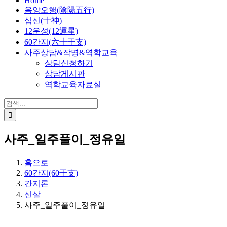
Home
음양오행(陰陽五行)
십신(十神)
12운성(12運星)
60간지(六十干支)
사주상담&작명&역학교육
상담신청하기
상담게시판
역학교육자료실
검
색:
사주_일주풀이_정유일
홈으로
60간지(60干支)
간지론
신살
사주_일주풀이_정유일