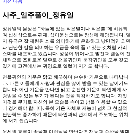
이전
다음
사주_일주풀이_정유일
정유일의 물상은 “하늘에 있는 작은별이나 작은불”에 비유되
며 십신상으로는 편재, 십이운성으로는 장생에 해당됩니다. 일
지 유금은 잘 제련된 쇠를 의미하기에 온화하고 낭만적인 외면
과 단단한 칼을 의미하는 유금을 속에 품고 있는 것처럼 카리
스마를 내포하고 있습니다. 성품이 뛰어나고 발전과 결실이 전
체적으로 조화로운 일주로 천을귀인과 문창귀인을 모두 갖고
있기에 고전에서는 귀명으로 일컬어 지기도 합니다.
천을귀인의 기운은 맑고 깨끗하며 순수한 기운으로 나타납니
다. 다른 이들에게 사랑과 관심을 많이 받을 수 있는 날이기도
합니다. 이런 기운을 만나면 맑고 순진한 기운이 타인에게 사
랑받을 수 있는 무기가 된다는 것을 직감하기도 합니다. 자칫
이것을 무기로 자신의 본 모습을 속이고 남을 이용할 수 있으
니 경계해야 합니다. 특히 기운 자체로 재능이 넘치고 현실적
판단력도 증가하기 때문에 타인과의 관계에서 주도하는 위치
에 서기 쉽습니다.
운세의 흐름이 좋을때 이런날을 만난다면 재능과 수완을 발휘