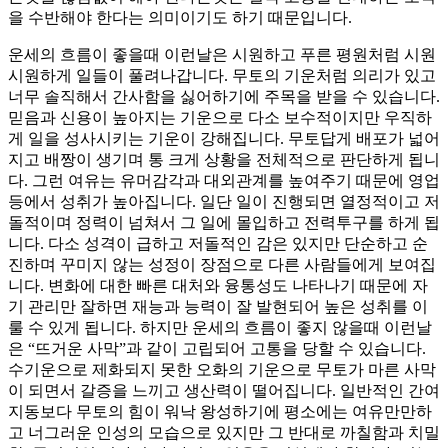
을 수반해야 한다는 의미이기도 하기 때문입니다.
운세의 흐름이 좋을때 이런날은 시원하고 푸른 평원처럼 시원
시원하게 일들이 풀려나갑니다. 무토의 기운처럼 의리가 있고
너무 솔직해서 간사함을 싫어하기에 주목을 받을 수 있습니다.
믿음과 신용이 높아지는 기운으로 다소 보수적이지만 우직하
게 일을 성사시키는 기운이 강해집니다. 무토답게 배포가 넓어
지고 배짱이 생기며 통 크게 상황을 전체적으로 판단하게 됩니
다. 그런 여유는 유머감각과 대외관계를 높여주기 때문에 영업
등에서 성취가 높아집니다. 일단 일이 진행되면 열정적이고 저
돌적이며 정력이 넘쳐서 그 일에 몰입하고 전력투구를 하게 됩
니다. 다소 성격이 급하고 저돌적인 감은 있지만 단순하고 순
진하며 꾸미지 않는 성정이 장점으로 다른 사람들에게 보여집
니다. 변화에 대한 빠른 대처와 융통성도 나타나기 때문에 자
기 관리만 잘하면 재능과 능력이 잘 발현되어 높은 성취를 이
룰 수 있게 됩니다. 하지만 운세의 흐름이 좋지 않을때 이런날
은 “뜨거운 사막”과 같이 고립되어 고통을 당할 수 있습니다.
수기운으로 제화되지 못한 오화의 기운으로 무토가 마른 사막
이 되면서 갈증을 느끼고 생산력이 떨어집니다. 일반적인 간여
지동보다 무토의 힘이 워낙 왕성하기에 평소에는 여유만만하
고 너그러운 인성의 모습으로 있지만 그 반대로 까칠함과 치밀