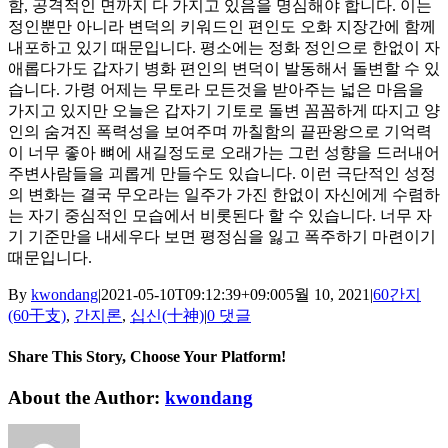
함, 공격적인 면까지 다 가지고 있음을 명심해야 합니다. 이는
정인뿐만 아니라 변덕의 키워드인 편인도 오화 지장간에 함께
내포하고 있기 때문입니다. 평소에는 정화 정인으로 한없이 자
애롭다가도 갑자기 병화 편인의 변덕이 발동해서 돌변할 수 있
습니다. 가령 어제는 무토라 모든것을 받아주는 넓은 마음을
가지고 있지만 오늘은 갑자기 기토로 돌변 꼼꼼하게 따지고 양
인의 숨겨진 폭력성을 보여주며 까칠함의 끝판왕으로 기억력
이 너무 좋아 뼈에 새길정도로 오래가는 그런 성향을 드러내어
주변사람들을 괴롭게 만들수도 있습니다. 이런 극단적인 성정
의 변화는 결국 무오라는 일주가 가진 한없이 자신에게 수렴하
는 자기 중심적인 모습에서 비롯된다 할 수 있습니다. 너무 자
기 기준만을 내세우다 보면 평정심을 잃고 폭주하기 마련이기
때문입니다.
By
kwondang
|
2021-05-10T09:12:39+09:00
5월 10, 2021
|
60간지
(60干支)
,
간지론
,
십신(十神)
|
0 댓글
Share This Story, Choose Your Platform!
Facebook
X
Reddit
LinkedIn
WhatsApp
Tumblr
Pinterest
Vk
Xing
이
About the Author:
kwondang
메
일