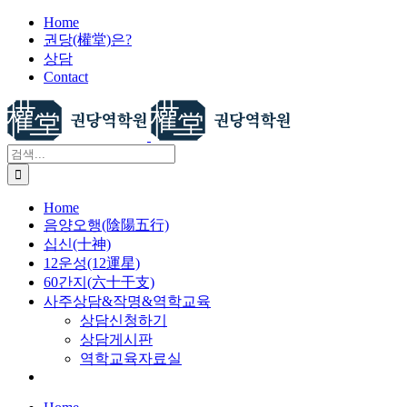
X
콘
Home
권당(權堂)은?
텐
상담
츠
Contact
로
건
너
뛰
검
기
색:
Home
음양오행(陰陽五行)
십신(十神)
12운성(12運星)
60간지(六十干支)
사주상담&작명&역학교육
상담신청하기
상담게시판
역학교육자료실