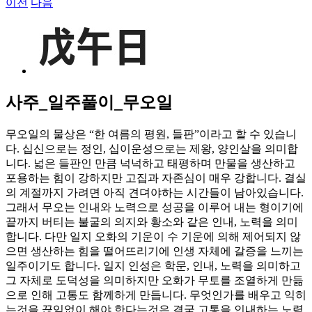
이전
다음
View
Larger
Image
사주_일주풀이_무오일
무오일의 물상은 “한 여름의 평원, 들판”이라고 할 수 있습니
다. 십신으로는 정인, 십이운성으로는 제왕, 양인살을 의미합
니다. 넓은 들판인 만큼 넉넉하고 태평하며 만물을 생산하고
포용하는 힘이 강하지만 고집과 자존심이 매우 강합니다. 결실
의 계절까지 가려면 아직 견뎌야하는 시간들이 남아있습니다.
그래서 무오는 인내와 노력으로 성공을 이루어 내는 형이기에
끝까지 버티는 불굴의 의지와 황소와 같은 인내, 노력을 의미
합니다. 다만 일지 오화의 기운이 수 기운에 의해 제어되지 않
으면 생산하는 힘을 떨어뜨리기에 인생 자체에 갈증을 느끼는
일주이기도 합니다. 일지 인성은 학문, 인내, 노력을 의미하고
그 자체로 도덕성을 의미하지만 오화가 무토를 조열하게 만듦
으로 인해 고통도 함께하게 만듭니다. 무엇인가를 배우고 익히
는것을 끊임없이 해야 한다는것은 결국 고통을 인내하는 노력