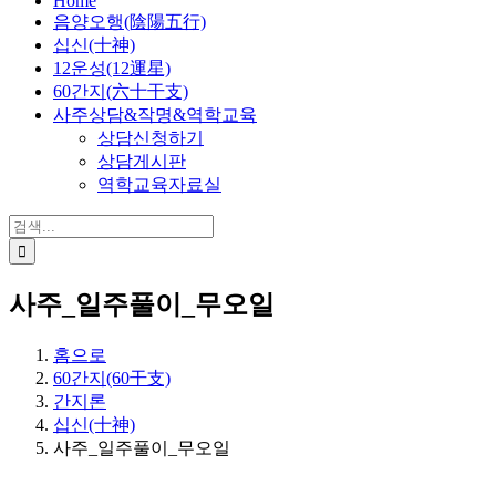
Home
음양오행(陰陽五行)
십신(十神)
12운성(12運星)
60간지(六十干支)
사주상담&작명&역학교육
상담신청하기
상담게시판
역학교육자료실
검
색:
사주_일주풀이_무오일
홈으로
60간지(60干支)
간지론
십신(十神)
사주_일주풀이_무오일