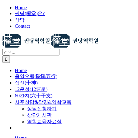
X
콘
Home
권당(權堂)은?
텐
상담
츠
Contact
로
건
너
뛰
검
기
색:
Home
음양오행(陰陽五行)
십신(十神)
12운성(12運星)
60간지(六十干支)
사주상담&작명&역학교육
상담신청하기
상담게시판
역학교육자료실