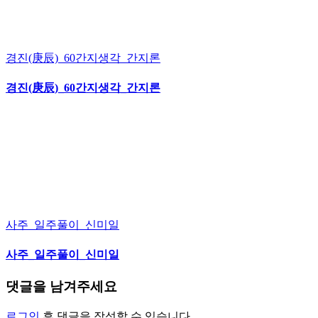
경진(庚辰)_60간지생각_간지론
경진(庚辰)_60간지생각_간지론
사주_일주풀이_신미일
사주_일주풀이_신미일
댓글을 남겨주세요
로그인
후 댓글을 작성할 수 있습니다.