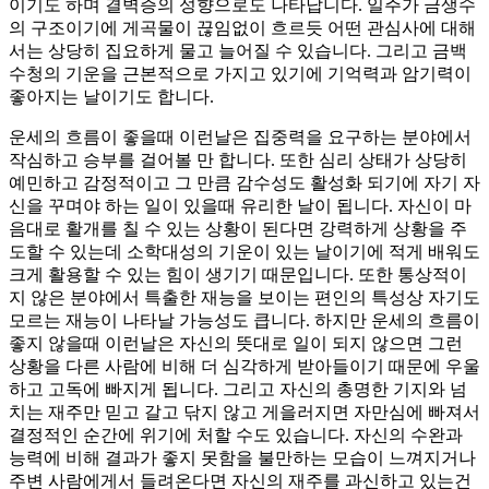
이기도 하며 결벽증의 성향으로도 나타납니다. 일주가 금생수
의 구조이기에 게곡물이 끊임없이 흐르듯 어떤 관심사에 대해
서는 상당히 집요하게 물고 늘어질 수 있습니다. 그리고 금백
수청의 기운을 근본적으로 가지고 있기에 기억력과 암기력이
좋아지는 날이기도 합니다.
운세의 흐름이 좋을때 이런날은 집중력을 요구하는 분야에서
작심하고 승부를 걸어볼 만 합니다. 또한 심리 상태가 상당히
예민하고 감정적이고 그 만큼 감수성도 활성화 되기에 자기 자
신을 꾸며야 하는 일이 있을때 유리한 날이 됩니다. 자신이 마
음대로 활개를 칠 수 있는 상황이 된다면 강력하게 상황을 주
도할 수 있는데 소학대성의 기운이 있는 날이기에 적게 배워도
크게 활용할 수 있는 힘이 생기기 때문입니다. 또한 통상적이
지 않은 분야에서 특출한 재능을 보이는 편인의 특성상 자기도
모르는 재능이 나타날 가능성도 큽니다. 하지만 운세의 흐름이
좋지 않을때 이런날은 자신의 뜻대로 일이 되지 않으면 그런
상황을 다른 사람에 비해 더 심각하게 받아들이기 때문에 우울
하고 고독에 빠지게 됩니다. 그리고 자신의 총명한 기지와 넘
치는 재주만 믿고 갈고 닦지 않고 게을러지면 자만심에 빠져서
결정적인 순간에 위기에 처할 수도 있습니다. 자신의 수완과
능력에 비해 결과가 좋지 못함을 불만하는 모습이 느껴지거나
주변 사람에게서 들려온다면 자신의 재주를 과신하고 있는건