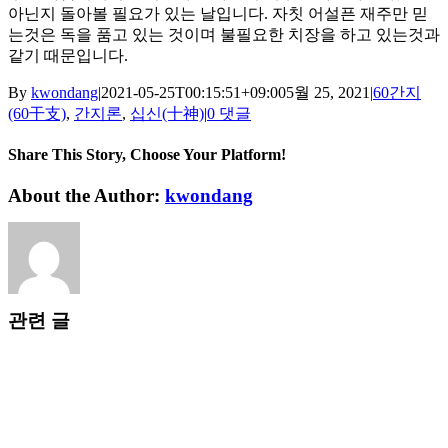
아닌지 돌아볼 필요가 있는 날입니다. 자칫 어설픈 재주만 믿
는것은 독을 품고 있는 것이며 불필요한 치장을 하고 있는것과
같기 때문입니다.
By
kwondang
|
2021-05-25T00:15:51+09:00
5월 25, 2021
|
60간지
(60干支)
,
간지론
,
십신(十神)
|
0 댓글
Share This Story, Choose Your Platform!
Facebook
X
Reddit
LinkedIn
WhatsApp
Tumblr
Pinterest
Vk
Xing
이
About the Author:
kwondang
메
일
관련 글