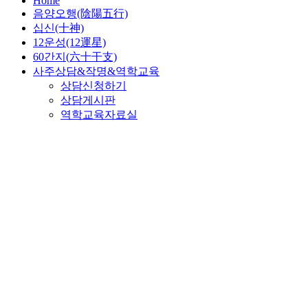
Home
음양오행(陰陽五行)
십신(十神)
12운성(12運星)
60간지(六十干支)
사주상담&작명&역학교육
상담신청하기
상담게시판
역학교육자료실