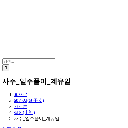
검
색:
사주_일주풀이_계유일
홈으로
60간지(60干支)
간지론
십신(十神)
사주_일주풀이_계유일