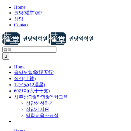
X
콘
Home
권당(權堂)은?
텐
상담
츠
Contact
로
건
너
뛰
검
기
색:
Home
음양오행(陰陽五行)
십신(十神)
12운성(12運星)
60간지(六十干支)
사주상담&작명&역학교육
상담신청하기
상담게시판
역학교육자료실