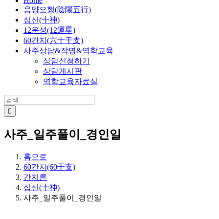
Home
음양오행(陰陽五行)
십신(十神)
12운성(12運星)
60간지(六十干支)
사주상담&작명&역학교육
상담신청하기
상담게시판
역학교육자료실
검
색:
사주_일주풀이_경인일
홈으로
60간지(60干支)
간지론
십신(十神)
사주_일주풀이_경인일