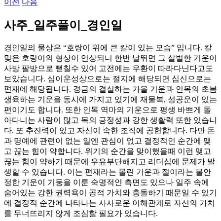
이전
다음
사주_일주풀이_경인일
경인일의 물상은 “호랑이 위에 큰 칼이 있는 모습” 입니다. 칼
맞은 호랑이의 형상이 연상되니 한번 날뛰면 그 살벌한 기운이
사방 팔방으로 뻗칠수 있어 고전에는 우환이 따라다닌다고도
보았습니다. 십이운성상으로는 절지에 해당되면 십신으로는
편재에 해당됩니다. 경금의 결실하는 가을 기운과 인목의 초봄
생육하는 기운을 동시에 가지고 있기에 재물복, 성공운이 있는
편이기도 합니다. 또한 인목 역마의 기운으로 평생 바쁘게 돌
아다니는 사람이 많고 목의 긍정성과 강한 생활력 또한 있습니
다. 또 추진력이 있고 자신이 속한 조직에 공헌합니다. 다만 돈
과 명예에 관련이 없는 일엔 관심이 없고 결정적인 순간에 맺
고 끊는 힘이 약합니다. 위기의 순간을 맞이했을때 이런 맺고
끊는 힘이 약하기 때문에 우유부단해지고 리더십에 문제가 발
생할 수 있습니다. 이는 편재라는 몰린 기운과 절이라는 불안
정한 기운이 기둥을 이룬 숙명적인 측면도 있으나 일주 속에
숨어있는 강한 권력욕이 공적 가치와 충돌하기 때문일 수 있기
에 결정적 순간에 나타나는 사사로운 이해관계로 자신의 가치
를 무너뜨리지 않게 조심할 필요가 있습니다.