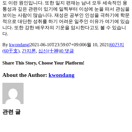
도 이런 원인입니다. 또한 일지 편재는 남녀 모두 세속적인 융
통성과 깊은 관련이 있기에 일찍부터 이성에 눈을 떠서 관심을
보이는 사람이 많습니다. 재성은 공부인 인성을 극하기에 학문
적으로 대단한 성취를 하기 어려운 일주인 이유가 여기에 있습
니다. 또한 강한 배우자의 기운을 암시한다고도 볼 수 있습니
다.
By
kwondang
|
2021-06-10T23:59:07+09:00
6월 10, 2021
|
60간지
(60干支)
,
간지론
,
십신(十神)
|
0 댓글
Share This Story, Choose Your Platform!
Facebook
X
Reddit
LinkedIn
WhatsApp
Tumblr
Pinterest
Vk
Xing
이
About the Author:
kwondang
메
일
관련 글