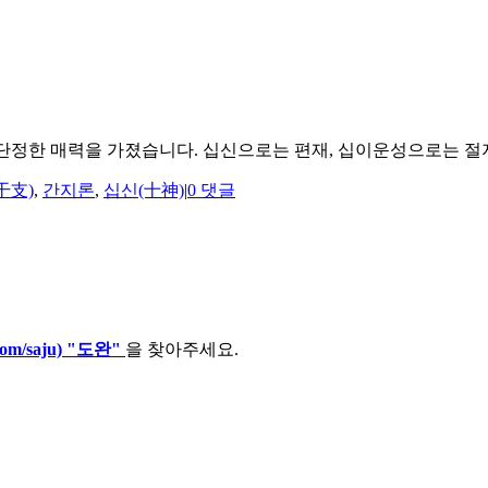
단정한 매력을 가졌습니다. 십신으로는 편재, 십이운성으로는 절지에 
干支)
,
간지론
,
십신(十神)
|
0 댓글
com/saju) "도완"
을 찾아주세요.