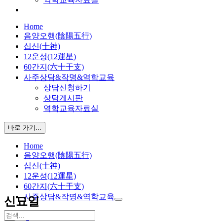
Home
음양오행(陰陽五行)
십신(十神)
12운성(12運星)
60간지(六十干支)
사주상담&작명&역학교육
상담신청하기
상담게시판
역학교육자료실
바로 가기...
Home
음양오행(陰陽五行)
십신(十神)
12운성(12運星)
60간지(六十干支)
사주상담&작명&역학교육
신묘일
검