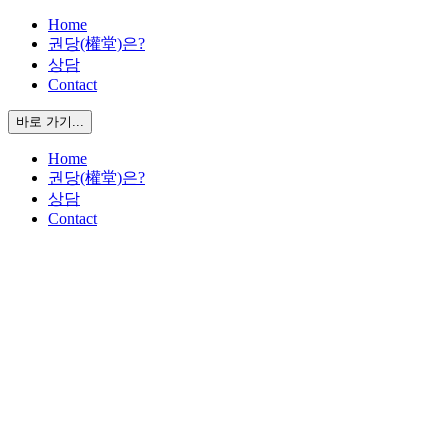
X
콘
Home
권당(權堂)은?
텐
상담
츠
Contact
로
건
바로 가기...
너
뛰
Home
기
권당(權堂)은?
상담
Contact