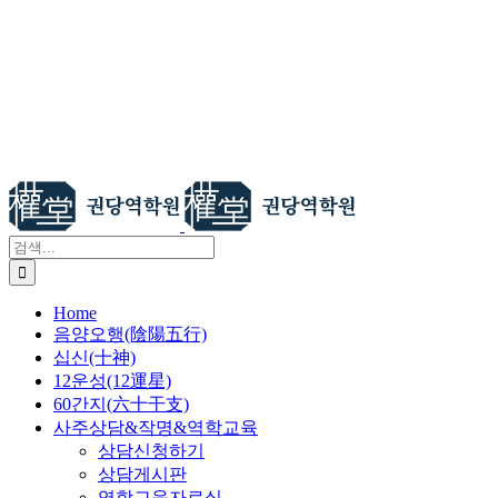
검
색:
Home
음양오행(陰陽五行)
십신(十神)
12운성(12運星)
60간지(六十干支)
사주상담&작명&역학교육
상담신청하기
상담게시판
역학교육자료실