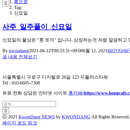
홈으로
색:
Tag:
신묘일
사주_일주풀이_신묘일
신묘일의 물상은 "흰 토끼" 입니다. 상징하는것 처럼 깔끔하고 
By
kwondang
|
2021-06-12T00:33:31+09:00
6월 12, 2021
|
60간지(60
글 내용 전체보기
서울특별시 구로구 디지털로 26길 123 지플러스타워
Tel : 010-6605-7308
유료 전화 상담은 인터넷 사이트
홍카페(
https://www.hongcafe.
검
색:
ⓒ 2021
KwonDang NEWS
by
KWONDANG
All Rights Reserved.
X
페이지 로드 링크
Go