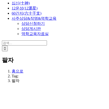
십신(十神)
12운성(12運星)
60간지(六十干支)
사주상담&작명&역학교육
상담신청하기
상담게시판
역학교육자료실
검
색:
팔자
홈으로
Tag:
팔자