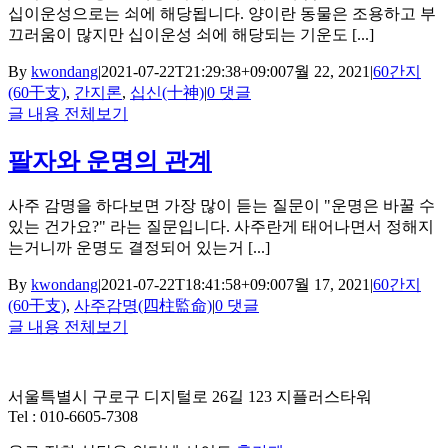
십이운성으로는 쇠에 해당됩니다. 양이란 동물은 조용하고 부
끄러움이 많지만 십이운성 쇠에 해당되는 기운도 [...]
By
kwondang
|
2021-07-22T21:29:38+09:00
7월 22, 2021
|
60간지
(60干支)
,
간지론
,
십신(十神)
|
0 댓글
글 내용 전체보기
팔자와 운명의 관계
사주 감명을 하다보면 가장 많이 듣는 질문이 "운명은 바꿀 수
있는 건가요?" 라는 질문입니다. 사주란게 태어나면서 정해지
는거니까 운명도 결정되어 있는거 [...]
By
kwondang
|
2021-07-22T18:41:58+09:00
7월 17, 2021
|
60간지
(60干支)
,
사주감명(四柱監命)
|
0 댓글
글 내용 전체보기
서울특별시 구로구 디지털로 26길 123 지플러스타워
Tel : 010-6605-7308