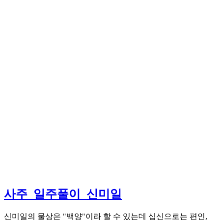
사주_일주풀이_신미일
신미일의 물상은 "백양"이라 할 수 있는데 십신으로는 편인,