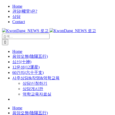
X
콘
Home
권당(權堂)은?
텐
상담
츠
Contact
로
건
너
검
뛰
색:
기
Home
음양오행(陰陽五行)
십신(十神)
12운성(12運星)
60간지(六十干支)
사주상담&작명&역학교육
상담신청하기
상담게시판
역학교육자료실
Home
음양오행(陰陽五行)