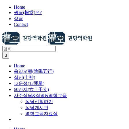
X
콘
Home
권당(權堂)은?
텐
상담
츠
Contact
로
건
너
뛰
검
기
색:
Home
음양오행(陰陽五行)
십신(十神)
12운성(12運星)
60간지(六十干支)
사주상담&작명&역학교육
상담신청하기
상담게시판
역학교육자료실