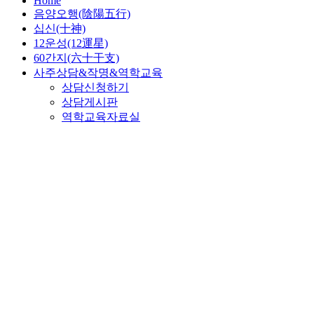
Home
음양오행(陰陽五行)
십신(十神)
12운성(12運星)
60간지(六十干支)
사주상담&작명&역학교육
상담신청하기
상담게시판
역학교육자료실