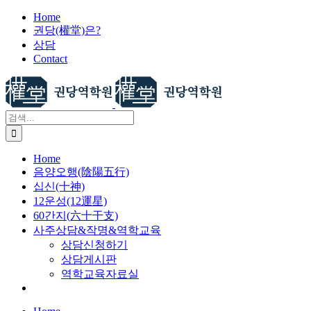
X
콘
Home
권당(權堂)은?
텐
상담
츠
Contact
로
건
너
뛰
검
기
색:
Home
음양오행(陰陽五行)
십신(十神)
12운성(12運星)
60간지(六十干支)
사주상담&작명&역학교육
상담신청하기
상담게시판
역학교육자료실