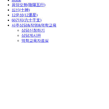
Home
음양오행(陰陽五行)
십신(十神)
12운성(12運星)
60간지(六十干支)
사주상담&작명&역학교육
상담신청하기
상담게시판
역학교육자료실