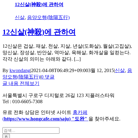
12신살(神殺)에 관하여
신살
,
음양오행(陰陽五行)
12신살(神殺)에 관하여
12신살은 겁살, 재살, 천살, 지살, 년살(도화살), 월살(고집살),
망신살, 장성살, 반안살, 역마살, 육해살, 화개살을 일컫는다.
각각 신살의 의미는 아래와 같다. [...]
By
kwondang
|
2021-04-08T06:49:29+09:00
3월 12, 2015
|
신살
,
음
양오행(陰陽五行)
|
0 댓글
글 내용 전체보기
서울특별시 구로구 디지털로 26길 123 지플러스타워
Tel : 010-6605-7308
유료 전화 상담은 인터넷 사이트
홍카페
(
https://www.hongcafe.
com/saju) "도완"
을 찾아주세요.
검
색: