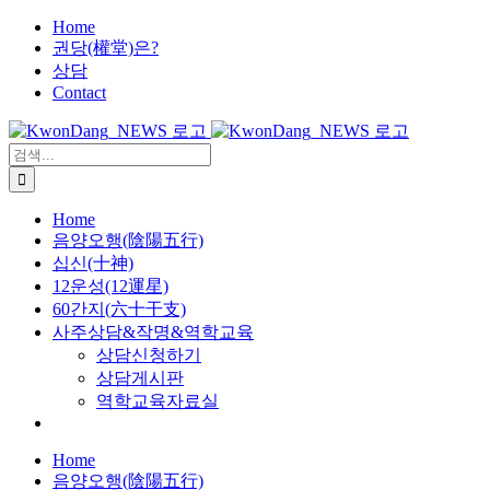
X
콘
Home
권당(權堂)은?
텐
상담
츠
Contact
로
건
너
검
뛰
색:
기
Home
음양오행(陰陽五行)
십신(十神)
12운성(12運星)
60간지(六十干支)
사주상담&작명&역학교육
상담신청하기
상담게시판
역학교육자료실
Home
음양오행(陰陽五行)