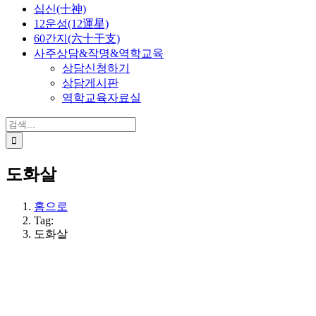
십신(十神)
12운성(12運星)
60간지(六十干支)
사주상담&작명&역학교육
상담신청하기
상담게시판
역학교육자료실
검
색:
도화살
홈으로
Tag:
도화살