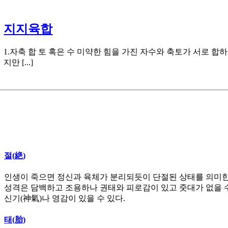
지지육합
1.자축 합 토 혹은 수 미약한 힘을 가진 자수와 축토가 서로 
지만 [...]
절(絶)
인생이 죽으면 정신과 육체가 분리되듯이 단절된 상태를 의미
성격은 담백하고 조용하나 권태와 피로감이 있고 줏대가 없을 
신기
(
神氣
)
나 영감이 있을 수 있다
.
태(胎)