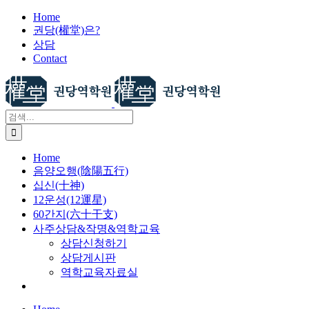
X
콘
Home
권당(權堂)은?
텐
상담
츠
Contact
로
건
너
뛰
검
기
색:
Home
음양오행(陰陽五行)
십신(十神)
12운성(12運星)
60간지(六十干支)
사주상담&작명&역학교육
상담신청하기
상담게시판
역학교육자료실