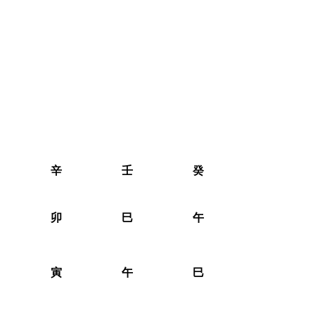
辛
壬
癸
卯
巳
午
寅
午
巳