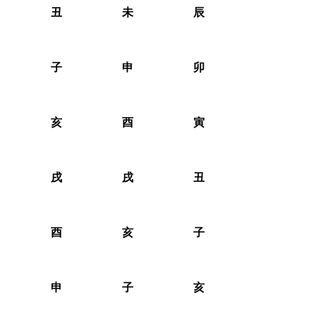
丑
未
辰
子
申
卯
亥
酉
寅
戌
戌
丑
酉
亥
子
申
子
亥