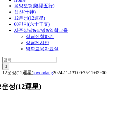
Home
음양오행(陰陽五行)
십신(十神)
12운성(12運星)
60간지(六十干支)
사주상담&작명&역학교육
상담신청하기
상담게시판
역학교육자료실
검
색:
12운성(12運星)
kwondang
2024-11-13T09:35:11+09:00
2운성(12運星)