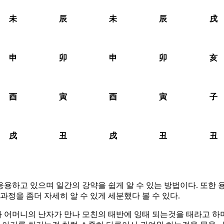
未
辰
未
辰
戌
申
卯
申
卯
亥
酉
寅
酉
寅
子
戌
丑
戌
丑
丑
용하고 있으며 일간의 강약을 쉽게 알 수 있는 방법이다. 또한
과정을 좀더 자세히 알 수 있게 세분했다 볼 수 있다.
 어머니의 난자가 만나 모친의 태반에 잉태 되는것을 태라고 하며