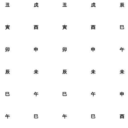
丑
戌
丑
戌
辰
寅
酉
寅
酉
巳
卯
申
卯
申
午
辰
未
辰
未
未
巳
午
巳
午
申
午
巳
午
巳
酉