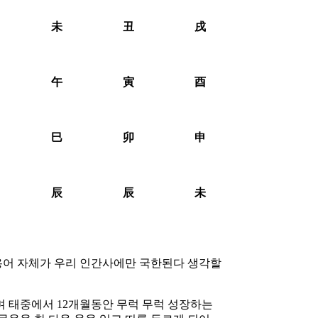
未
丑
戌
午
寅
酉
巳
卯
申
辰
辰
未
 용어 자체가 우리 인간사에만 국한된다 생각할
 태중에서 12개월동안 무럭 무럭 성장하는