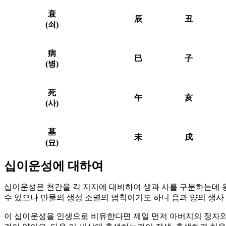
衰
辰
丑
(쇠)
病
巳
子
(병)
死
午
亥
(사)
墓
未
戌
(묘)
십이운성에 대하여
십이운성은 천간을 각 지지에 대비하여 생과 사를 구분하는데 응
수 있으나 만물의 생성 소멸의 법칙이기도 하니 음과 양의 생사 
이 십이운성을 인생으로 비유한다면 제일 먼저 아버지의 정자와