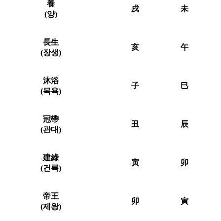
養
戌
未
(양)
長生
亥
午
(장생)
沐浴
子
巳
(목욕)
冠帶
丑
辰
(관대)
建綠
寅
卯
(건록)
帝王
卯
寅
(제왕)