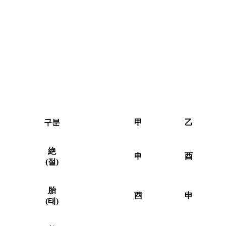
구분
甲
乙
絶
申
酉
(절)
胎
酉
申
(태)