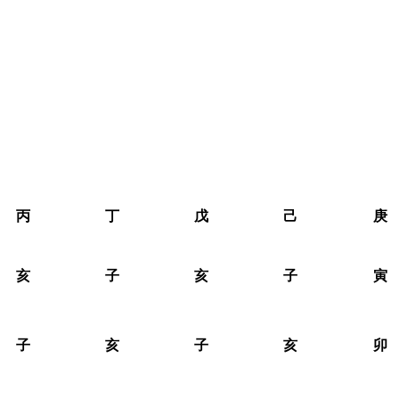
丙
丁
戊
己
庚
亥
子
亥
子
寅
子
亥
子
亥
卯