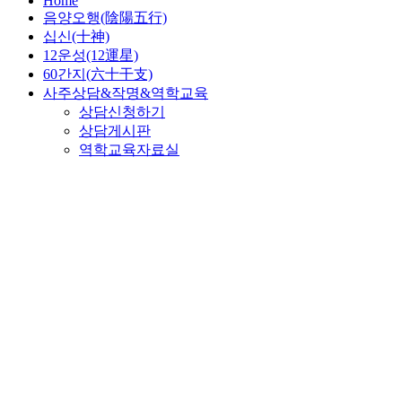
Home
음양오행(陰陽五行)
십신(十神)
12운성(12運星)
60간지(六十干支)
사주상담&작명&역학교육
상담신청하기
상담게시판
역학교육자료실