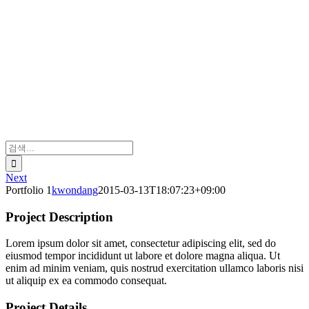
검
색:
Next
Portfolio 1
kwondang
2015-03-13T18:07:23+09:00
Project Description
Lorem ipsum dolor sit amet, consectetur adipiscing elit, sed do
eiusmod tempor incididunt ut labore et dolore magna aliqua. Ut
enim ad minim veniam, quis nostrud exercitation ullamco laboris nisi
ut aliquip ex ea commodo consequat.
Project Details