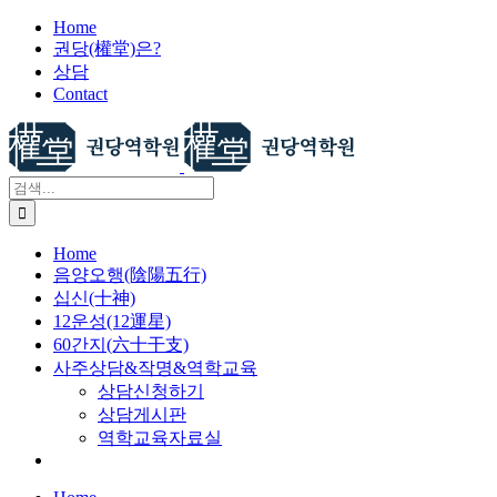
X
콘
Home
권당(權堂)은?
텐
상담
츠
Contact
로
건
너
뛰
검
기
색:
Home
음양오행(陰陽五行)
십신(十神)
12운성(12運星)
60간지(六十干支)
사주상담&작명&역학교육
상담신청하기
상담게시판
역학교육자료실