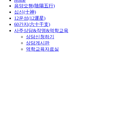
Home
음양오행(陰陽五行)
십신(十神)
12운성(12運星)
60간지(六十干支)
사주상담&작명&역학교육
상담신청하기
상담게시판
역학교육자료실