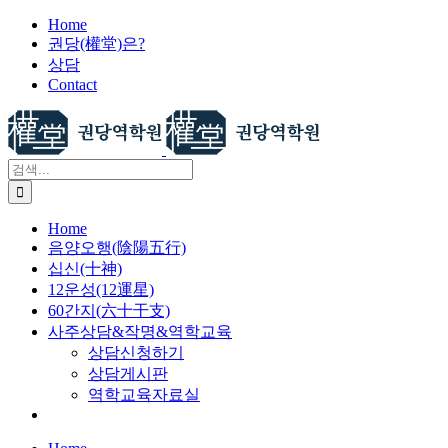
X
콘
Home
권당(權堂)은?
텐
상담
츠
Contact
로
건
너
뛰
검
기
색:
Home
음양오행(陰陽五行)
십신(十神)
12운성(12運星)
60간지(六十干支)
사주상담&작명&역학교육
상담신청하기
상담게시판
역학교육자료실