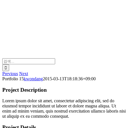
검
색:
Previous
Next
Portfolio 15
kwondang
2015-03-13T18:18:36+09:00
Project Description
Lorem ipsum dolor sit amet, consectetur adipiscing elit, sed do
eiusmod tempor incididunt ut labore et dolore magna aliqua. Ut
enim ad minim veniam, quis nostrud exercitation ullamco laboris nisi
ut aliquip ex ea commodo consequat.
Project Details