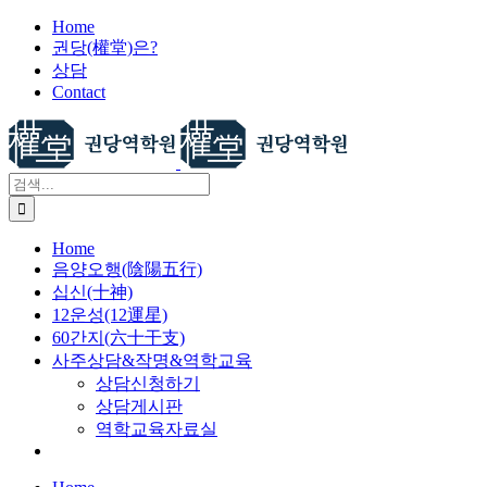
X
콘
Home
권당(權堂)은?
텐
상담
츠
Contact
로
건
너
뛰
검
기
색:
Home
음양오행(陰陽五行)
십신(十神)
12운성(12運星)
60간지(六十干支)
사주상담&작명&역학교육
상담신청하기
상담게시판
역학교육자료실