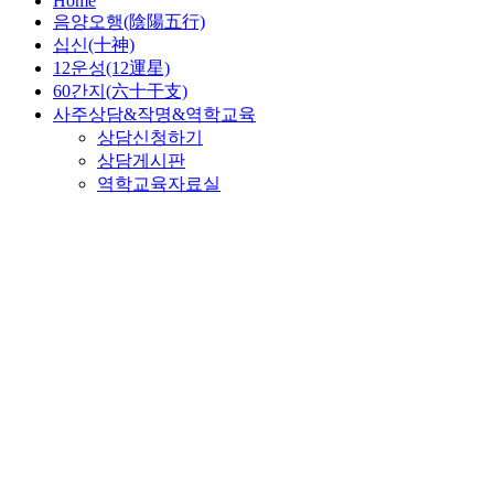
Home
음양오행(陰陽五行)
십신(十神)
12운성(12運星)
60간지(六十干支)
사주상담&작명&역학교육
상담신청하기
상담게시판
역학교육자료실