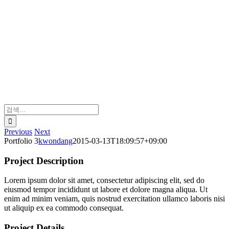
검
색:
Previous
Next
Portfolio 3
kwondang
2015-03-13T18:09:57+09:00
Project Description
Lorem ipsum dolor sit amet, consectetur adipiscing elit, sed do
eiusmod tempor incididunt ut labore et dolore magna aliqua. Ut
enim ad minim veniam, quis nostrud exercitation ullamco laboris nisi
ut aliquip ex ea commodo consequat.
Project Details