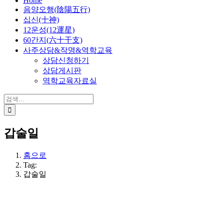
Home
음양오행(陰陽五行)
십신(十神)
12운성(12運星)
60간지(六十干支)
사주상담&작명&역학교육
상담신청하기
상담게시판
역학교육자료실
검
색:
갑술일
홈으로
Tag:
갑술일