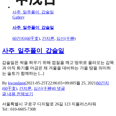
사주_일주풀이_갑술일
Gallery
사주_일주풀이_갑술일
60간지(60干支)
,
간지론
,
십신(十神)
사주_일주풀이_갑술일
갑술일은 싹을 틔우기 위해 껍질을 깨고 땅위로 올라오는 갑목
과 아직 화기를 머금은 채 겨울을 대비하는 가을 땅을 의미하
는 술토가 함께하는 [...]
By
kwondang
|
2021-05-25T22:06:03+09:00
5월 25, 2021
|
60간지
(60干支)
,
간지론
,
십신(十神)
|
0 댓글
글 내용 전체보기
서울특별시 구로구 디지털로 26길 123 지플러스타워
Tel : 010-6605-7308