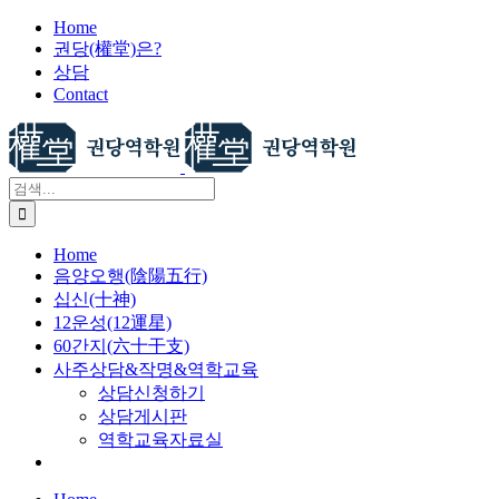
X
콘
Home
권당(權堂)은?
텐
상담
츠
Contact
로
건
너
뛰
검
기
색:
Home
음양오행(陰陽五行)
십신(十神)
12운성(12運星)
60간지(六十干支)
사주상담&작명&역학교육
상담신청하기
상담게시판
역학교육자료실