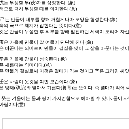
. 戊는 무성할 무(茂)자를 상징한다. (象)
러므로 극히 무성할 때를 의미한다.(意)
. 己는 만물이 내부를 향해 거칠게나마 모양을 형성한다.(象)
숙의 극으로 체계가 잡힌다는 뜻이다.(意)
것은 만물이 무성한 후 외부를 향해 발전하던 세력이 도리어 자신
. 庚은 가을에 만물이 잘 여물어 단단해 진다.(象)
은 바꾼다는 의미로써 만물이 결실을 맺어 그 삶을 바꾼다는 것이다
. 辛은 가을에 만물이 성숙된다(.象)
은 새롭다는 의미이다.(意)
은 만물의 결실로써 이것은 열매가 익는 것이고 辛은 그러면 씨
. 壬은 사람이 옷깃을 여민 모습이다.(象)
은 잉태(孕胎)와 맡아서 기른다(養育)는 뜻이다. 즉 열매가 익어 
0. 癸는 겨울에는 물과 땅이 가지런함으로 헤아릴 수 있다. 물이 
아림이다(意)