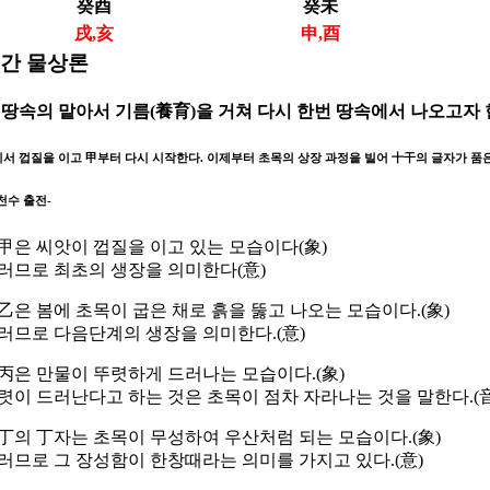
癸酉
癸未
戌,亥
申,酉
간 물상론
 땅속의 맡아서 기름(養育)을 거쳐 다시 한번 땅속에서 나오고자 
서 껍질을 이고 甲부터 다시 시작한다. 이제부터 초목의 상장 과정을 빌어 十干의 글자가 품은
천수 출전-
. 甲은 씨앗이 껍질을 이고 있는 모습이다(象)
러므로 최초의 생장을 의미한다(意)
. 乙은 봄에 초목이 굽은 채로 흙을 뚫고 나오는 모습이다.(象)
러므로 다음단계의 생장을 의미한다.(意)
. 丙은 만물이 뚜렷하게 드러나는 모습이다.(象)
렷이 드러난다고 하는 것은 초목이 점차 자라나는 것을 말한다.(音
. 丁의 丁자는 초목이 무성하여 우산처럼 되는 모습이다.(象)
러므로 그 장성함이 한창때라는 의미를 가지고 있다.(意)