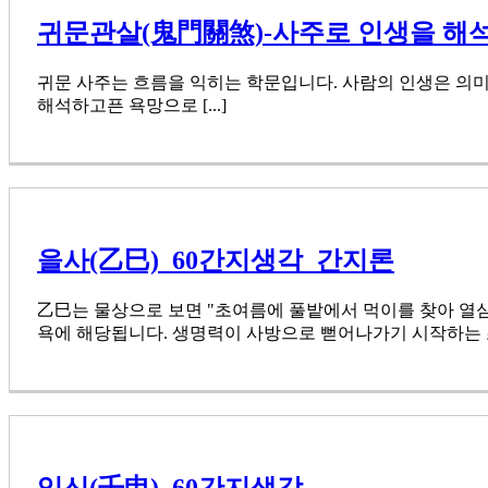
귀문관살(鬼門關煞)-사주로 인생을 해
귀문 사주는 흐름을 익히는 학문입니다. 사람의 인생은 의미
해석하고픈 욕망으로 [...]
을사(乙巳)_60간지생각_간지론
乙巳는 물상으로 보면 "초여름에 풀밭에서 먹이를 찾아 열
욕에 해당됩니다. 생명력이 사방으로 뻗어나가기 시작하는 초여
임신(壬申)_60간지생각