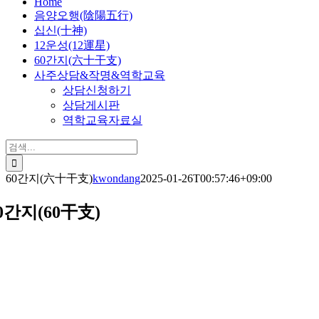
Home
음양오행(陰陽五行)
십신(十神)
12운성(12運星)
60간지(六十干支)
사주상담&작명&역학교육
상담신청하기
상담게시판
역학교육자료실
검
색:
60간지(六十干支)
kwondang
2025-01-26T00:57:46+09:00
0간지(60干支)