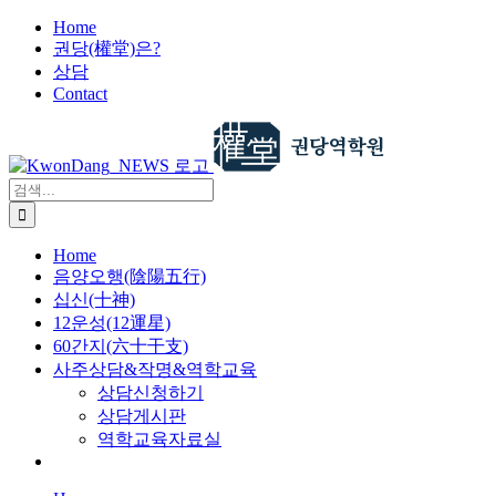
X
콘
Home
권당(權堂)은?
텐
상담
츠
Contact
로
건
너
뛰
검
기
색:
Home
음양오행(陰陽五行)
십신(十神)
12운성(12運星)
60간지(六十干支)
사주상담&작명&역학교육
상담신청하기
상담게시판
역학교육자료실