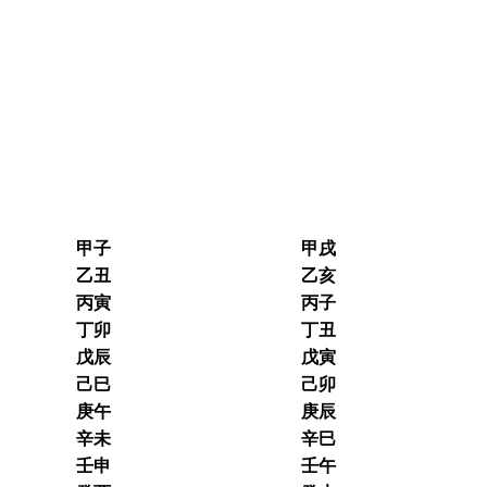
甲子
甲戌
乙丑
乙亥
丙寅
丙子
丁卯
丁丑
戊辰
戊寅
己巳
己卯
庚午
庚辰
辛未
辛巳
壬申
壬午