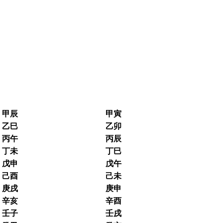
甲辰
甲寅
乙巳
乙卯
丙午
丙辰
丁未
丁巳
戊申
戊午
己酉
己未
庚戌
庚申
辛亥
辛酉
壬子
壬戌