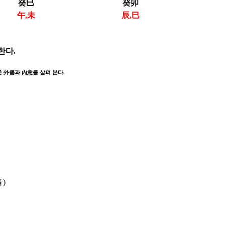
癸巳
癸卯
午,未
辰,巳
한다.
 外傷과 內意를 살펴 본다.
)