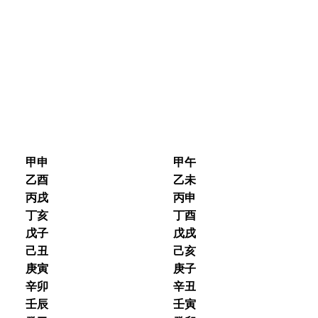
甲申
甲午
乙酉
乙未
丙戌
丙申
丁亥
丁酉
戊子
戊戌
己丑
己亥
庚寅
庚子
辛卯
辛丑
壬辰
壬寅