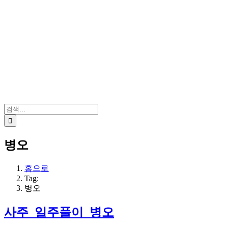
검
색:
병오
홈으로
Tag:
병오
사주_일주풀이_병오