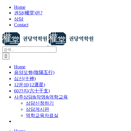
X
콘
Home
권당(權堂)은?
텐
상담
츠
Contact
로
건
너
뛰
검
기
색:
Home
음양오행(陰陽五行)
십신(十神)
12운성(12運星)
60간지(六十干支)
사주상담&작명&역학교육
상담신청하기
상담게시판
역학교육자료실