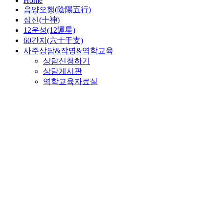
Home
음양오행(陰陽五行)
십신(十神)
12운성(12運星)
60간지(六十干支)
사주상담&작명&역학교육
상담신청하기
상담게시판
역학교육자료실