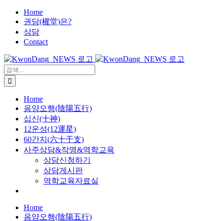
X
콘
Home
권당(權堂)은?
텐
상담
츠
Contact
로
건
너
검
뛰
색:
기
Home
음양오행(陰陽五行)
십신(十神)
12운성(12運星)
60간지(六十干支)
사주상담&작명&역학교육
상담신청하기
상담게시판
역학교육자료실
Home
음양오행(陰陽五行)