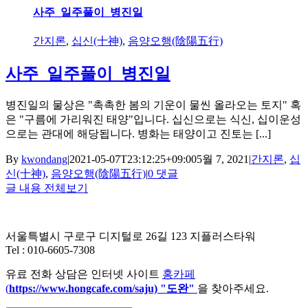
사주_일주풀이_병진일
간지론
,
십신(十神)
,
음양오행(陰陽五行)
사주_일주풀이_병진일
병진일의 물상은 "촉촉한 봄의 기운이 물씬 올라오는 토지" 혹
은 "구름에 가리워진 태양"입니다. 십신으로는 식신, 십이운성
으로는 관대에 해당됩니다. 병화는 태양이고 진토는 [...]
By
kwondang
|
2021-05-07T23:12:25+09:00
5월 7, 2021
|
간지론
,
십
신(十神)
,
음양오행(陰陽五行)
|
0 댓글
글 내용 전체보기
서울특별시 구로구 디지털로 26길 123 지플러스타워
Tel : 010-6605-7308
유료 전화 상담은 인터넷 사이트
홍카페
(
https://www.hongcafe.
com/saju) "도완"
을 찾아주세요.