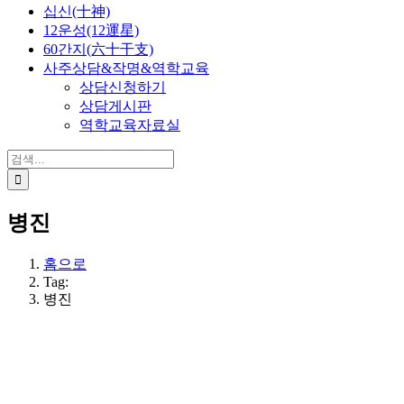
십신(十神)
12운성(12運星)
60간지(六十干支)
사주상담&작명&역학교육
상담신청하기
상담게시판
역학교육자료실
검
색:
병진
홈으로
Tag:
병진