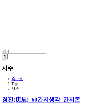
검
색:
사주
홈으로
Tag:
사주
경진(庚辰)_60간지생각_간지론