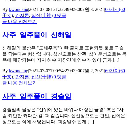
By
kwondang
|
2021-07-08T21:32:49+09:00
7월 8, 2021
|
60간지(60
干支)
,
간지론
,
십신(十神)
|
0 댓글
글 내용 전체보기
사주_일주풀이_신해일
신해일의 물상은 "도세주옥"이란 글자로 표현되듯 물로 구슬
을 닦는다는 형상입니다. 십신으로는 상관, 십이운성으로는 목
욕에 해당되는데 지지 해수 지장간에 임수가 있어 금과 [...]
By
kwondang
|
2021-07-02T00:54:27+09:00
7월 2, 2021
|
60간지(60
干支)
,
간지론
,
십신(十神)
|
0 댓글
글 내용 전체보기
사주_일주풀이_경술일
경술일의 물상은 "산위에 있는 바위나 매장된 금광" 혹은 "사
람 키만한 커다란 칼"과 같습니다. 십신상으로는 편인, 십이운
성으로는 쇠에 해당됩니다. 괴강일주 답게 [...]