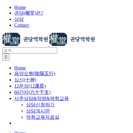
X
콘
Home
권당(權堂)은?
텐
상담
츠
Contact
로
건
너
뛰
검
기
색:
Home
음양오행(陰陽五行)
십신(十神)
12운성(12運星)
60간지(六十干支)
사주상담&작명&역학교육
상담신청하기
상담게시판
역학교육자료실