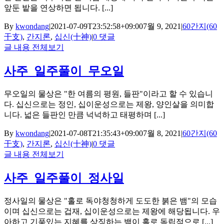
앞둔 밭을 연상하면 됩니다. [...]
By
kwondang
|
2021-07-09T23:52:58+09:00
7월 9, 2021
|
60간지(60
干支)
,
간지론
,
십신(十神)
|
0 댓글
글 내용 전체보기
사주_일주풀이_무오일
무오일의 물상은 "한 여름의 평원, 들판"이라고 할 수 있습니
다. 십신으로는 정인, 십이운성으로는 제왕, 양인살을 의미합
니다. 넓은 들판인 만큼 넉넉하고 태평하며 [...]
By
kwondang
|
2021-07-08T21:35:43+09:00
7월 8, 2021
|
60간지(60
干支)
,
간지론
,
십신(十神)
|
0 댓글
글 내용 전체보기
사주_일주풀이_정사일
정사일의 물상은 "홀로 독야청청하게 도도한 붉은 뱀"의 모습
이며 십신으로는 겁재, 십이운성으로는 제왕에 해당됩니다. 우
아하고 기품있는 지혜를 상징하는 뱀이 홀로 독립적으로 [...]