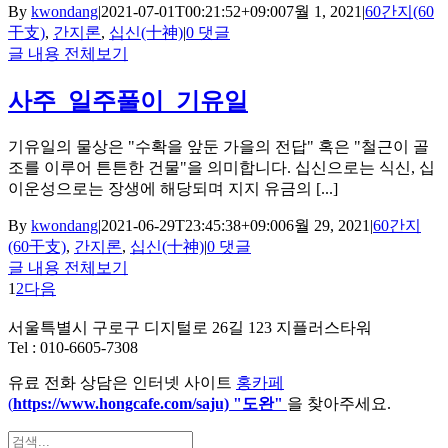
By
kwondang
|
2021-07-01T00:21:52+09:00
7월 1, 2021
|
60간지(60
干支)
,
간지론
,
십신(十神)
|
0 댓글
글 내용 전체보기
사주_일주풀이_기유일
기유일의 물상은 "수확을 앞둔 가을의 전답" 혹은 "철근이 골
조를 이루어 튼튼한 건물"을 의미합니다. 십신으로는 식신, 십
이운성으로는 장생에 해당되며 지지 유금의 [...]
By
kwondang
|
2021-06-29T23:45:38+09:00
6월 29, 2021
|
60간지
(60干支)
,
간지론
,
십신(十神)
|
0 댓글
글 내용 전체보기
1
2
다음
서울특별시 구로구 디지털로 26길 123 지플러스타워
Tel : 010-6605-7308
유료 전화 상담은 인터넷 사이트
홍카페
(
https://www.hongcafe.
com/saju) "도완"
을 찾아주세요.
검