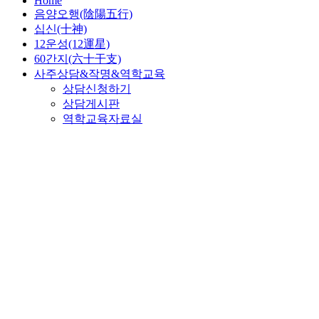
Home
음양오행(陰陽五行)
십신(十神)
12운성(12運星)
60간지(六十干支)
사주상담&작명&역학교육
상담신청하기
상담게시판
역학교육자료실