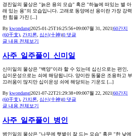
경진일의 물상은 "늙은 용의 모습" 혹은 "하늘에 떠있는 별 아
래 있는 용"의 모습입니다. 고래로 동양에선 용이란 가장 강력
한 힘을 가진 [...]
By
kwondang
|
2025-01-25T16:25:56+09:00
7월 31, 2021
|
60간지
(60干支)
,
간지론
,
십신(十神)
|
0 댓글
글 내용 전체보기
사주_일주풀이_신미일
신미일의 물상은 "백양"이라 할 수 있는데 십신으로는 편인,
십이운성으로는 쇠에 해당됩니다. 양이란 동물은 조용하고 부
끄러움이 많지만 십이운성 쇠에 해당되는 기운도 [...]
By
kwondang
|
2021-07-22T21:29:38+09:00
7월 22, 2021
|
60간지
(60干支)
,
간지론
,
십신(十神)
|
0 댓글
글 내용 전체보기
사주_일주풀이_병인
병인일의 물상은 "나무에 햇볕이 잘 드는 모습" 혹은 "한 낮에