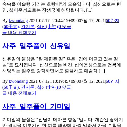
숲속을 어슬렁 거리는 호랑이"의 모습입니다. 십신으로는 편
인, 십이운성으로는 장생궁에 해당됩니다. [...]
By
kwondang
|
2021-07-17T20:44:15+09:00
7월 17, 2021
|
60간지
(60干支)
,
간지론
,
십신(十神)
|
0 댓글
글 내용 전체보기
사주_일주풀이_신유일
신유일의 물상은 "잘 제련된 칼" 혹은 "입에 머금고 있는 칼
날"로 묘사됩니다. 십신으로는 비견, 십이운성으로는 건록에
해당되는 일주로 강직하면서도 깔끔하고 예술적 [...]
By
kwondang
|
2021-07-12T10:19:45+09:00
7월 12, 2021
|
60간지
(60干支)
,
간지론
,
십신(十神)
|
0 댓글
글 내용 전체보기
사주_일주풀이_기미일
기미일의 물상은 "전답이 메마른 형상"입니다. 개간된 땅이지
만 결실을 이루기전 한 여름 태양에 바짝 말라서 가을 수확을