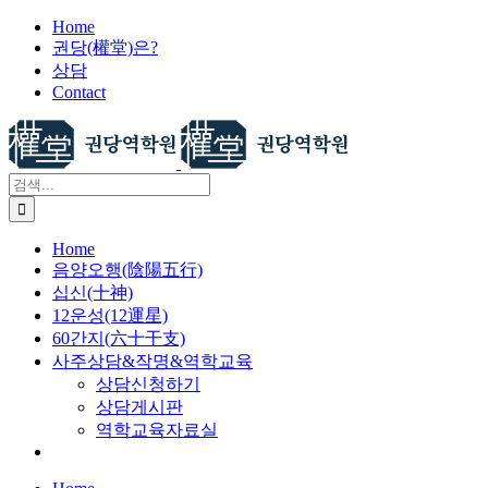
X
콘
Home
권당(權堂)은?
텐
상담
츠
Contact
로
건
너
뛰
검
기
색:
Home
음양오행(陰陽五行)
십신(十神)
12운성(12運星)
60간지(六十干支)
사주상담&작명&역학교육
상담신청하기
상담게시판
역학교육자료실