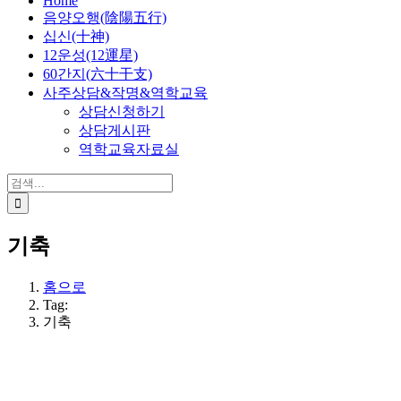
Home
음양오행(陰陽五行)
십신(十神)
12운성(12運星)
60간지(六十干支)
사주상담&작명&역학교육
상담신청하기
상담게시판
역학교육자료실
검
색:
기축
홈으로
Tag:
기축