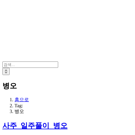
검
색:
병오
홈으로
Tag:
병오
사주_일주풀이_병오