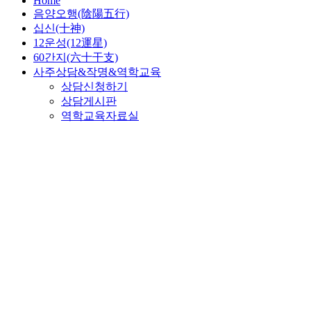
Home
음양오행(陰陽五行)
십신(十神)
12운성(12運星)
60간지(六十干支)
사주상담&작명&역학교육
상담신청하기
상담게시판
역학교육자료실