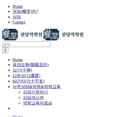
X
콘
Home
권당(權堂)은?
텐
상담
츠
Contact
로
건
너
뛰
검
기
색:
Home
음양오행(陰陽五行)
십신(十神)
12운성(12運星)
60간지(六十干支)
사주상담&작명&역학교육
상담신청하기
상담게시판
역학교육자료실