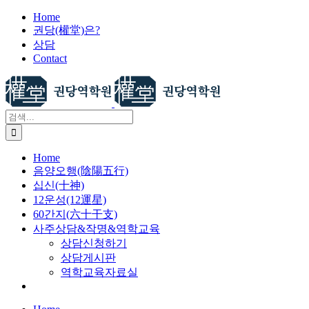
X
콘
Home
권당(權堂)은?
텐
상담
츠
Contact
로
건
너
뛰
검
기
색:
Home
음양오행(陰陽五行)
십신(十神)
12운성(12運星)
60간지(六十干支)
사주상담&작명&역학교육
상담신청하기
상담게시판
역학교육자료실