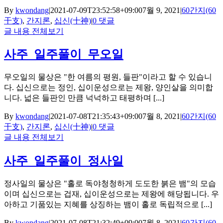
By
kwondang
|
2021-07-09T23:52:58+09:00
7월 9, 2021
|
60간지(60
干支)
,
간지론
,
십신(十神)
|
0 댓글
글 내용 전체보기
사주_일주풀이_무오일
무오일의 물상은 "한 여름의 평원, 들판"이라고 할 수 있습니
다. 십신으로는 정인, 십이운성으로는 제왕, 양인살을 의미합
니다. 넓은 들판인 만큼 넉넉하고 태평하며 [...]
By
kwondang
|
2021-07-08T21:35:43+09:00
7월 8, 2021
|
60간지(60
干支)
,
간지론
,
십신(十神)
|
0 댓글
글 내용 전체보기
사주_일주풀이_정사일
정사일의 물상은 "홀로 독야청청하게 도도한 붉은 뱀"의 모습
이며 십신으로는 겁재, 십이운성으로는 제왕에 해당됩니다. 우
아하고 기품있는 지혜를 상징하는 뱀이 홀로 독립적으로 [...]
By
kwondang
|
2021-07-08T21:32:49+09:00
7월 8, 2021
|
60간지(60