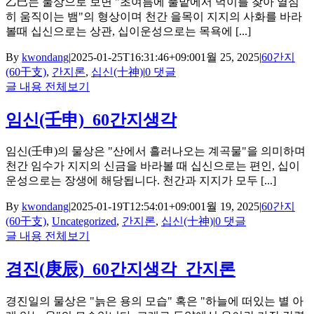
乙巳는 물상으로 보면 "초여름에 풀밭에서 먹이를 찾아 열심
히 움직이는 뱀"의 형상이며 천간 을목이 지지의 사화를 바라
볼때 십신으로는 상관, 십이운성으로는 목욕에 [...]
By
kwondang
|
2025-01-25T16:31:46+09:00
1월 25, 2025
|
60간지
(60干支)
,
간지론
,
십신(十神)
|
0 댓글
글 내용 전체보기
임신(壬申)_60간지생각
임신(壬申)의 물상은 "산에서 흘러나오는 계곡물"을 의미하며
천간 임수가 지지의 신금을 바라볼 때 십신으로는 편인, 십이
운성으로는 장생에 해당됩니다. 천간과 지지가 모두 [...]
By
kwondang
|
2025-01-19T12:54:01+09:00
1월 19, 2025
|
60간지
(60干支)
,
Uncategorized
,
간지론
,
십신(十神)
|
0 댓글
글 내용 전체보기
경진(庚辰)_60간지생각_간지론
경진일의 물상은 "늙은 용의 모습" 혹은 "하늘에 떠있는 별 아