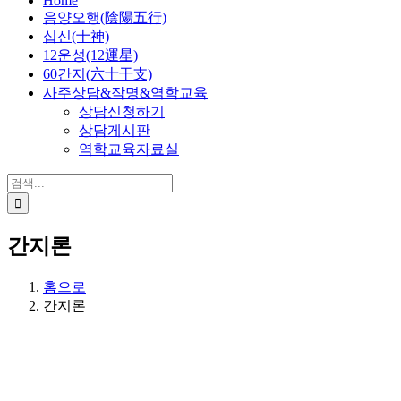
Home
음양오행(陰陽五行)
십신(十神)
12운성(12運星)
60간지(六十干支)
사주상담&작명&역학교육
상담신청하기
상담게시판
역학교육자료실
검
색:
간지론
홈으로
간지론