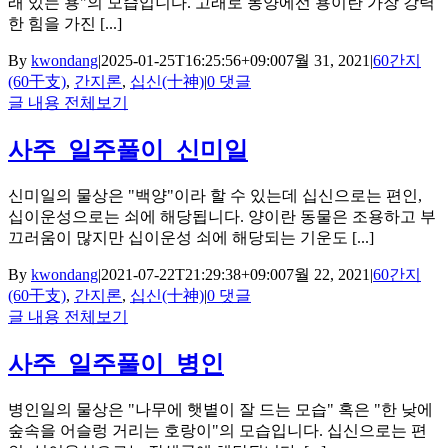
래 있는 용"의 모습입니다. 고래로 동양에선 용이란 가장 강력
한 힘을 가진 [...]
By
kwondang
|
2025-01-25T16:25:56+09:00
7월 31, 2021
|
60간지
(60干支)
,
간지론
,
십신(十神)
|
0 댓글
글 내용 전체보기
사주_일주풀이_신미일
신미일의 물상은 "백양"이라 할 수 있는데 십신으로는 편인,
십이운성으로는 쇠에 해당됩니다. 양이란 동물은 조용하고 부
끄러움이 많지만 십이운성 쇠에 해당되는 기운도 [...]
By
kwondang
|
2021-07-22T21:29:38+09:00
7월 22, 2021
|
60간지
(60干支)
,
간지론
,
십신(十神)
|
0 댓글
글 내용 전체보기
사주_일주풀이_병인
병인일의 물상은 "나무에 햇볕이 잘 드는 모습" 혹은 "한 낮에
숲속을 어슬렁 거리는 호랑이"의 모습입니다. 십신으로는 편