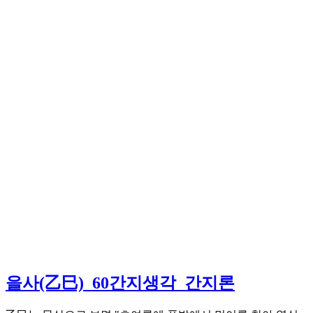
을사(乙巳)_60간지생각_간지론