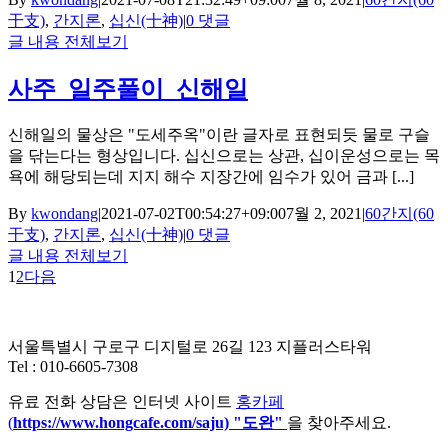
干支)
,
간지론
,
십신(十神)
|
0 댓글
글 내용 전체보기
사주_일주풀이_신해일
신해일의 물상은 "도세주옥"이란 글자로 표현되듯 물로 구슬
을 닦는다는 형상입니다. 십신으로는 상관, 십이운성으로는 목
욕에 해당되는데 지지 해수 지장간에 임수가 있어 금과 [...]
By
kwondang
|
2021-07-02T00:54:27+09:00
7월 2, 2021
|
60간지(60
干支)
,
간지론
,
십신(十神)
|
0 댓글
글 내용 전체보기
1
2
다음
서울특별시 구로구 디지털로 26길 123 지플러스타워
Tel : 010-6605-7308
유료 전화 상담은 인터넷 사이트
홍카페
(
https://www.hongcafe.
com/saju) "도완"
을 찾아주세요.