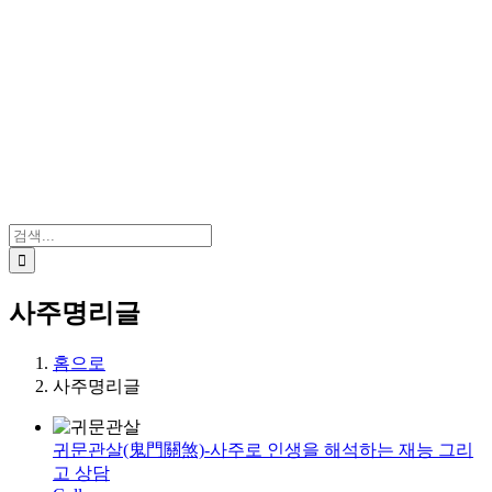
검
색:
사주명리글
홈으로
사주명리글
귀문관살(鬼門關煞)-사주로 인생을 해석하는 재능 그리
고 상담