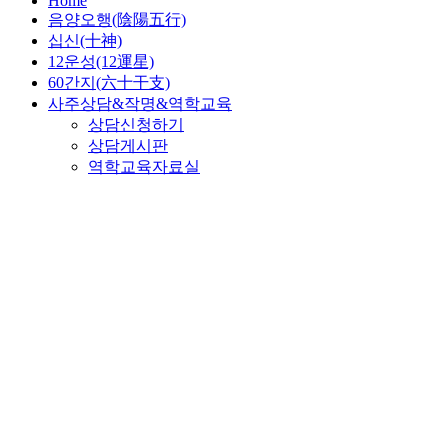
Home
음양오행(陰陽五行)
십신(十神)
12운성(12運星)
60간지(六十干支)
사주상담&작명&역학교육
상담신청하기
상담게시판
역학교육자료실