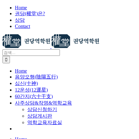
X
콘
Home
권당(權堂)은?
텐
상담
츠
Contact
로
건
너
뛰
검
기
색:
Home
음양오행(陰陽五行)
십신(十神)
12운성(12運星)
60간지(六十干支)
사주상담&작명&역학교육
상담신청하기
상담게시판
역학교육자료실