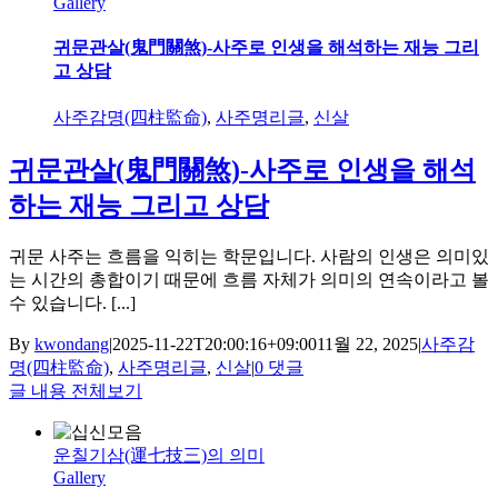
Gallery
귀문관살(鬼門關煞)-사주로 인생을 해석하는 재능 그리
고 상담
사주감명(四柱監命)
,
사주명리글
,
신살
귀문관살(鬼門關煞)-사주로 인생을 해석
하는 재능 그리고 상담
귀문 사주는 흐름을 익히는 학문입니다. 사람의 인생은 의미있
는 시간의 총합이기 때문에 흐름 자체가 의미의 연속이라고 볼
수 있습니다. [...]
By
kwondang
|
2025-11-22T20:00:16+09:00
11월 22, 2025
|
사주감
명(四柱監命)
,
사주명리글
,
신살
|
0 댓글
글 내용 전체보기
운칠기삼(運七技三)의 의미
Gallery