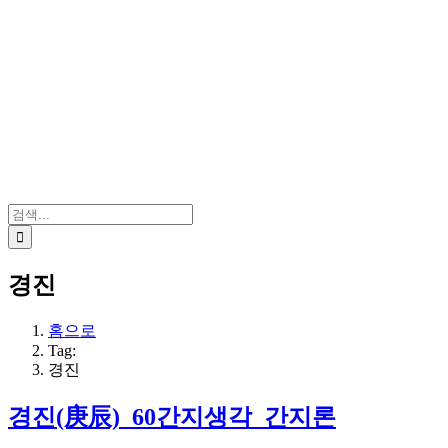
검
색:
경진
홈으로
Tag:
경진
경진(庚辰)_60간지생각_간지론