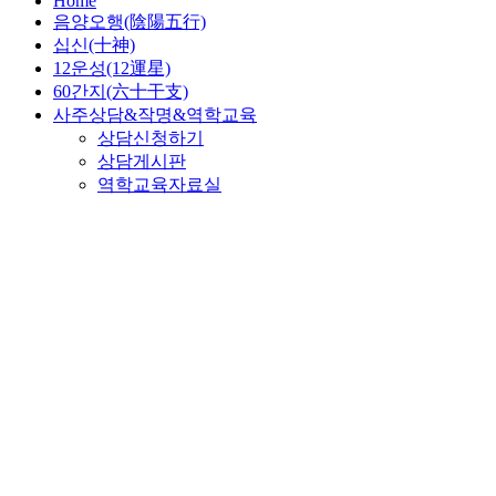
Home
음양오행(陰陽五行)
십신(十神)
12운성(12運星)
60간지(六十干支)
사주상담&작명&역학교육
상담신청하기
상담게시판
역학교육자료실