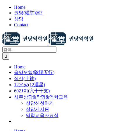
X
콘
Home
권당(權堂)은?
텐
상담
츠
Contact
로
건
너
뛰
검
기
색:
Home
음양오행(陰陽五行)
십신(十神)
12운성(12運星)
60간지(六十干支)
사주상담&작명&역학교육
상담신청하기
상담게시판
역학교육자료실