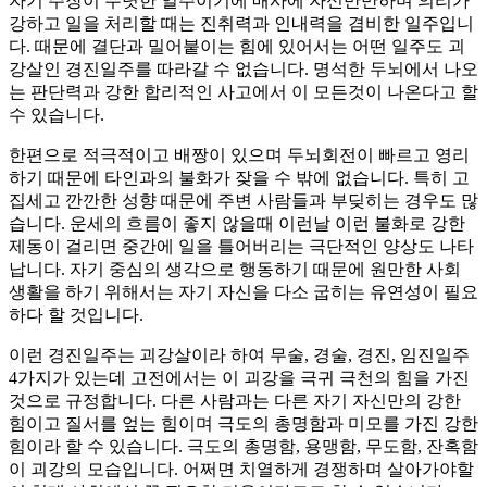
자기 주장이 뚜렷한 일주이기에 매사에 자신만만하며 의리가
강하고 일을 처리할 때는 진취력과 인내력을 겸비한 일주입니
다. 때문에 결단과 밀어붙이는 힘에 있어서는 어떤 일주도 괴
강살인 경진일주를 따라갈 수 없습니다. 명석한 두뇌에서 나오
는 판단력과 강한 합리적인 사고에서 이 모든것이 나온다고 할
수 있습니다.
한편으로 적극적이고 배짱이 있으며 두뇌회전이 빠르고 영리
하기 때문에 타인과의 불화가 잦을 수 밖에 없습니다. 특히 고
집세고 깐깐한 성향 때문에 주변 사람들과 부딪히는 경우도 많
습니다. 운세의 흐름이 좋지 않을때 이런날 이런 불화로 강한
제동이 걸리면 중간에 일을 틀어버리는 극단적인 양상도 나타
납니다. 자기 중심의 생각으로 행동하기 때문에 원만한 사회
생활을 하기 위해서는 자기 자신을 다소 굽히는 유연성이 필요
하다 할 것입니다.
이런 경진일주는 괴강살이라 하여 무술, 경술, 경진, 임진일주
4가지가 있는데 고전에서는 이 괴강을 극귀 극천의 힘을 가진
것으로 규정합니다. 다른 사람과는 다른 자기 자신만의 강한
힘이고 질서를 엎는 힘이며 극도의 총명함과 미모를 가진 강한
힘이라 할 수 있습니다. 극도의 총명함, 용맹함, 무도함, 잔혹함
이 괴강의 모습입니다. 어쩌면 치열하게 경쟁하며 살아가야할