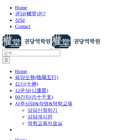
X
콘
Home
권당(權堂)은?
텐
상담
츠
Contact
로
건
너
뛰
검
기
색:
Home
음양오행(陰陽五行)
십신(十神)
12운성(12運星)
60간지(六十干支)
사주상담&작명&역학교육
상담신청하기
상담게시판
역학교육자료실