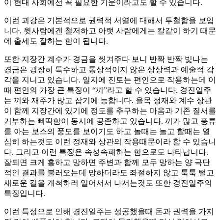
이 현대 사회에선 꼭 필요한 기운이라고도 할 수 있습니다.
이런 괴강은 기본적으로 권력적 서열에 대해서 투철함을 보입
니다. 윗사람에겐 철저하고 아랫 사람에게는 칼같이 하기 때문
에 출세도 잘하는 힘이 됩니다.
또한 지장간 계수가 경금을 씻겨주다 보니 반짝 반짝 빛나는
경금은 굉장히 특수하고 통상적이지 않은 상상력과 예술적 감
각을 지니고 있습니다. 일지에 진토는 편인으로 작용하는데 이
때 편인의 가장 큰 특징이 “끼”라고 할 수 있습니다. 경진일주
는 끼와 재주가 많고 잡기에 능합니다. 을목 정재와 계수 상관
이 함께 지장간에 있기에 정도를 추구하는 마음과 기존 질서를
거부하는 삐딱함이 동시에 공존하고 있습니다. 끼가 많고 풍류
를 아는 보스의 풍모를 보이기도 하고 놀때는 놀고 할때는 열
심히 하는것도 이런 정재와 상관의 작용때문이라 할 수 있습니
다. 그리고 이런 특징은 속성속패하는 힘으로도 나타납니다.
잘되면 크게 흥하고 망하면 주변과 함께 모두 망하는 양 극단
적인 결과를 불러오는데 망하더라도 좌절하지 않고 툭툭 털고
새로운 길을 개척하러 일어서서 나서는것도 또한 경진일주의
특징입니다.
이런 특성으로 인해 경진일주는 성공했을때 돈과 권력을 가지