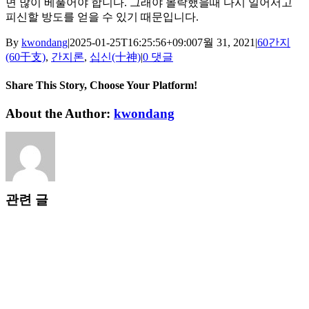
면 많이 베풀어야 합니다. 그래야 몰락했을때 다시 일어서고
피신할 방도를 얻을 수 있기 때문입니다.
By
kwondang
|
2025-01-25T16:25:56+09:00
7월 31, 2021
|
60간지
(60干支)
,
간지론
,
십신(十神)
|
0 댓글
Share This Story, Choose Your Platform!
Facebook
X
Reddit
LinkedIn
WhatsApp
Tumblr
Pinterest
Vk
Xing
이
About the Author:
kwondang
메
일
관련 글