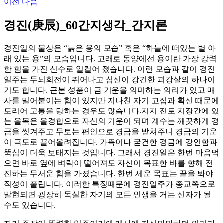
이전
다음
경진(庚辰)_60간지생각_간지론
경진일의 물상은 “늙은 용의 모습” 혹은 “하늘에 떠있는 별 아
래 있는 용”의 모습입니다. 고래로 동양에선 용이란 가장 강력
한 힘을 가진 신수로 일컬어 졌습니다. 이런 모습과 같이 경진
일주는 두뇌회전이 뛰어나고 심신이 강건한 괴강살의 하나이
기도 합니다. 근본 성품이 금 기운을 의미하는 의리가 있고 매
사를 밀어붙이는 힘이 있지만 지나친 자기 고집과 확신 때문에
도리어 고통을 당하는 경우도 많습니다.지지 진토 지장간에 있
는 을목은 을경합으로 자신의 기운이 되며 계수는 깨끗하게 경
금을 씻겨주고 무토는 편인으로 경금을 받쳐주니 경금의 기운
이 극도로 끌어올려집니다. 가뜩이나 굳건한 경금에 강인함과
뚝심이 더욱 보태지는 것입니다. 그래서 경진일은 한번 마음먹
으면 바로 옆에 벼락이 떨어져도 자신이 목표한 바를 향해 전
진하는 무서운 힘을 가졌습니다. 한번 세운 목표는 끝을 봐야
직성이 풀립니다. 이러한 특징때문에 경진일주가 종교쪽으로
발현되면 굉장히 독실한 자기의 모든 인생을 거는 신자가 될
수도 있습니다.