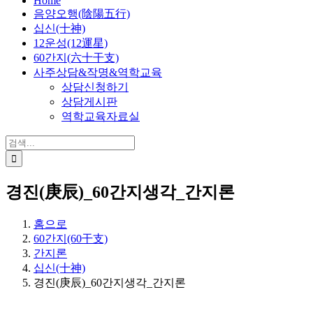
Home
음양오행(陰陽五行)
십신(十神)
12운성(12運星)
60간지(六十干支)
사주상담&작명&역학교육
상담신청하기
상담게시판
역학교육자료실
검
색:
경진(庚辰)_60간지생각_간지론
홈으로
60간지(60干支)
간지론
십신(十神)
경진(庚辰)_60간지생각_간지론