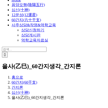
Home
음양오행(陰陽五行)
십신(十神)
12운성(12運星)
60간지(六十干支)
사주상담&작명&역학교육
상담신청하기
상담게시판
역학교육자료실
검
색:
을사(乙巳)_60간지생각_간지론
홈으로
60간지(60干支)
간지론
십신(十神)
을사(乙巳)_60간지생각_간지론