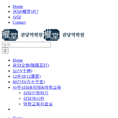
X
콘
Home
권당(權堂)은?
텐
상담
츠
Contact
로
건
너
뛰
검
기
색:
Home
음양오행(陰陽五行)
십신(十神)
12운성(12運星)
60간지(六十干支)
사주상담&작명&역학교육
상담신청하기
상담게시판
역학교육자료실