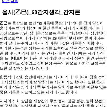
이전
다음
을사(乙巳)_60간지생각_간지론
乙巳는 물상으로 보면 “초여름에 풀밭에서 먹이를 찾아 열심히
움직이는 뱀”의 형상이며 천간 을목이 지지의 사화를 바라볼때
십신으로는 상관, 십이운성으로는 목욕에 해당됩니다. 생명력이
사방으로 뻗어나가기 시작하는 초여름에 부지런히 돌아다니는
뱀과 같이 분주하고 여기저기 이동이 잦은 기운을 의미합니다.
이러한 기본적인 성향은 자기를 표현하고 싶은 성정으로 발현되
곤 합니다. 따라서 을사라는 간지가 들어간 시기에는 자기 자신
을 드러내보이는데 유리한 시기입니다. 지지 상관의 힘인 유능함
과 치밀함도 갖추었고 십이운성 목욕의 힘으로 사회적 교섭 능력
또한 잘 발현되는 시기입니다.
활동력이 강한 음간에 해당되는 시기이기에 아이디어 창출 능력
과 세심한 집행력이 잘 발휘되는 시기이기도 합니다. 또한 음간
이기에 작은 영역에서 똑 부러지는 일처리로 주변을 이끌수 있는
좋은 기운을 내포하고 있는 시기이기도 합니다.
지지의 사화 상관은 지장간에 무토 정재, 경금 정관, 병화 상관으
로 구성되어 식상생재, 재생관으로 이루어지는 강한 힘을 가지고