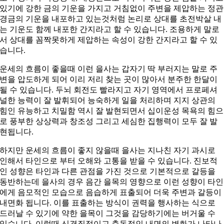
있기에 강한 금의 기운을 가지고 거침없이 주변을 제압하는 정관
경금의 기운을 내포하고 있는것처럼 논리로 상대를 초전박살 내
는 기운도 함께 내포한 간지라고 할 수 있습니다. 조용하게 말로
서 상대를 꼼짝못하게 제압하는 속성이 강한 간지라고 할 수 있
습니다.
운세의 흐름이 좋을때 이런 을사는 갑자기 딱 부러지는 말로 주
변을 압도하게 되어 이리 저리 찾는 곳이 많아서 분주한 한달이
될 수 있습니다. 두뇌 회전도 빨라지고 자기 영역에서 프로페셔
널한 능력이 잘 발휘되어 능숙하게 일을 처리하며 지지 상관의
힘인 유능하고 치밀함 역시 잘 발현되면서 십이운성 목욕의 힘으
로 풍부한 상상력과 창조성 그리고 세심한 집행력이 모두 잘 발
현됩니다.
하지만 운세의 흐름이 좋지 않을때 을사는 지나친 자기 과시로
인해서 타인으로 부터 오해와 고통을 받을 수 있습니다. 진보적
인 성향은 타인과 다른 관점을 가진 것으로 기본적으로 갈등을
동반하는데 을사의 경우 음간 을목의 영향으로 이런 성향이 타인
에게 음모적인 모습으로 음습하게 표출되어 더욱 주변과 갈등이
내면화 됩니다. 이를 표출하는 방식이 권력을 행사하는 식으로
드러날 수 있기에 약한 을목이 그것을 감당하기에는 버거울 수
있습니다. 이럴때 신경질적이고 충동적인 내면의 변화가 나타나