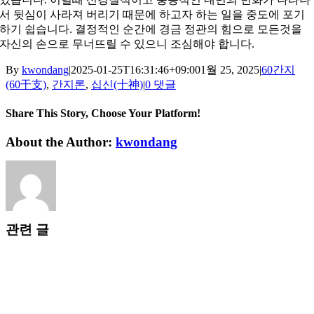
서 뒷심이 사라져 버리기 때문에 하고자 하는 일을 중도에 포기
하기 쉽습니다. 결정적인 순간에 경금 정관의 힘으로 모든것을
자신의 손으로 무너뜨릴 수 있으니 조심해야 합니다.
By
kwondang
|
2025-01-25T16:31:46+09:00
1월 25, 2025
|
60간지
(60干支)
,
간지론
,
십신(十神)
|
0 댓글
Share This Story, Choose Your Platform!
Facebook
X
Reddit
LinkedIn
WhatsApp
Tumblr
Pinterest
Vk
Xing
이
About the Author:
kwondang
메
일
관련 글