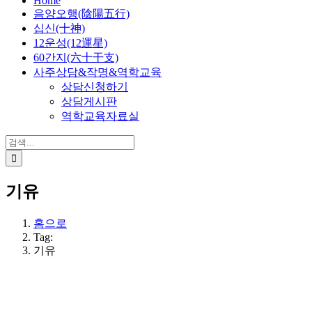
Home
음양오행(陰陽五行)
십신(十神)
12운성(12運星)
60간지(六十干支)
사주상담&작명&역학교육
상담신청하기
상담게시판
역학교육자료실
검
색:
기유
홈으로
Tag:
기유