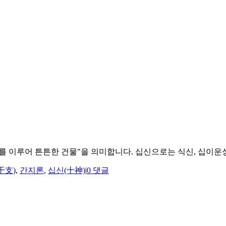
를 이루어 튼튼한 건물"을 의미합니다. 십신으로는 식신, 십이운성으
干支)
,
간지론
,
십신(十神)
|
0 댓글