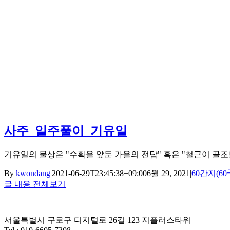
사주_일주풀이_기유일
기유일의 물상은 "수확을 앞둔 가을의 전답" 혹은 "철근이 골조
By
kwondang
|
2021-06-29T23:45:38+09:00
6월 29, 2021
|
60간지(60
글 내용 전체보기
서울특별시 구로구 디지털로 26길 123 지플러스타워