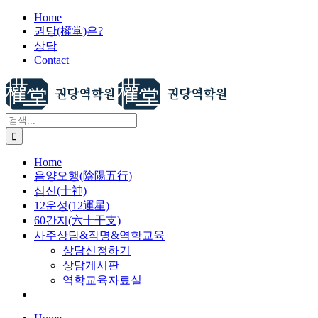
X
콘
Home
권당(權堂)은?
텐
상담
츠
Contact
로
건
너
뛰
검
기
색:
Home
음양오행(陰陽五行)
십신(十神)
12운성(12運星)
60간지(六十干支)
사주상담&작명&역학교육
상담신청하기
상담게시판
역학교육자료실