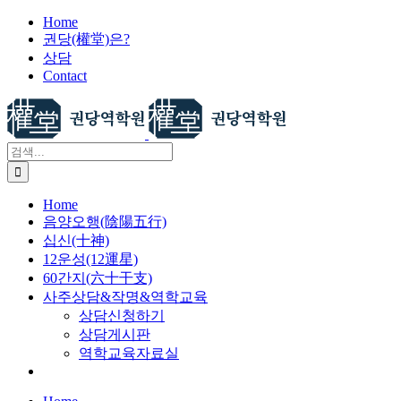
X
콘
Home
권당(權堂)은?
텐
상담
츠
Contact
로
건
너
뛰
검
기
색:
Home
음양오행(陰陽五行)
십신(十神)
12운성(12運星)
60간지(六十干支)
사주상담&작명&역학교육
상담신청하기
상담게시판
역학교육자료실