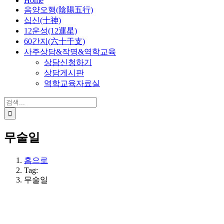
Home
음양오행(陰陽五行)
십신(十神)
12운성(12運星)
60간지(六十干支)
사주상담&작명&역학교육
상담신청하기
상담게시판
역학교육자료실
검
색:
무술일
홈으로
Tag:
무술일