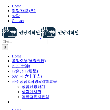
X
콘
Home
권당(權堂)은?
텐
상담
츠
Contact
로
건
너
뛰
검
기
색:
Home
음양오행(陰陽五行)
십신(十神)
12운성(12運星)
60간지(六十干支)
사주상담&작명&역학교육
상담신청하기
상담게시판
역학교육자료실