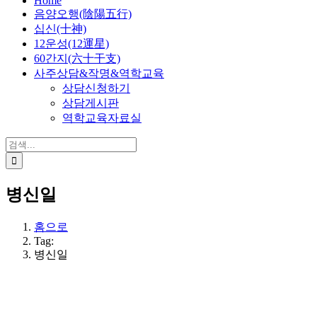
Home
음양오행(陰陽五行)
십신(十神)
12운성(12運星)
60간지(六十干支)
사주상담&작명&역학교육
상담신청하기
상담게시판
역학교육자료실
검
색:
병신일
홈으로
Tag:
병신일