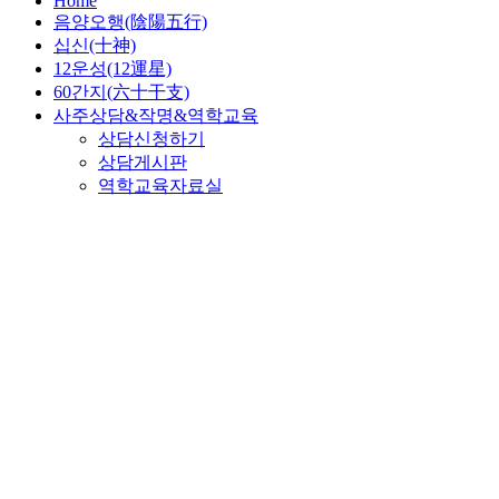
Home
음양오행(陰陽五行)
십신(十神)
12운성(12運星)
60간지(六十干支)
사주상담&작명&역학교육
상담신청하기
상담게시판
역학교육자료실