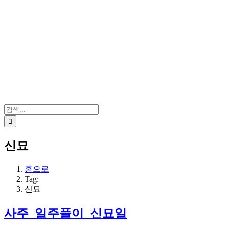
검
색:
신묘
홈으로
Tag:
신묘
사주_일주풀이_신묘일