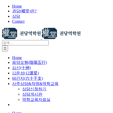
X
콘
Home
권당(權堂)은?
텐
상담
츠
Contact
로
건
너
뛰
검
기
색:
Home
음양오행(陰陽五行)
십신(十神)
12운성(12運星)
60간지(六十干支)
사주상담&작명&역학교육
상담신청하기
상담게시판
역학교육자료실