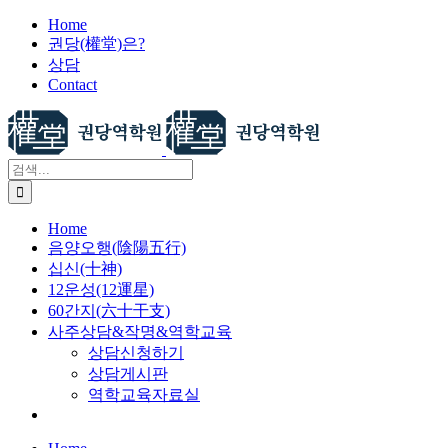
X
콘
Home
권당(權堂)은?
텐
상담
츠
Contact
로
건
너
뛰
검
기
색:
Home
음양오행(陰陽五行)
십신(十神)
12운성(12運星)
60간지(六十干支)
사주상담&작명&역학교육
상담신청하기
상담게시판
역학교육자료실