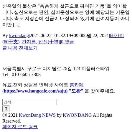
신축일의 물상은 "촘촘하게 철근으로 짜여진 기둥"을 의미합
니다. 십신으로는 편인, 십이운성으로는 양에 해당되는 기운입
니다. 축토 지장간에 신금이 내장되어 있기에 간여지동이 아니
지만 [...]
By
kwondang
|
2021-06-22T01:32:19+09:00
6월 22, 2021
|
60간지
(60干支)
,
간지론
,
십신(十神)
|
0 댓글
글 내용 전체보기
서울특별시 구로구 디지털로 26길 123 지플러스타워
Tel : 010-6605-7308
유료 전화 상담은 인터넷 사이트
홍카페
(
https://www.hongcafe.
com/saju) "도완"
을 찾아주세요.
검
색:
ⓒ 2021
KwonDang NEWS
by
KWONDANG
All Rights
Reserved.
X
페이지 로드 링크