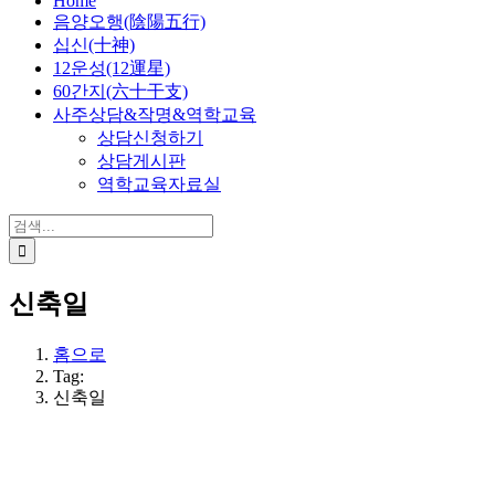
Home
음양오행(陰陽五行)
십신(十神)
12운성(12運星)
60간지(六十干支)
사주상담&작명&역학교육
상담신청하기
상담게시판
역학교육자료실
검
색:
신축일
홈으로
Tag:
신축일