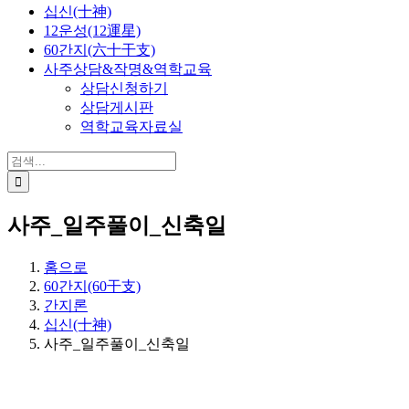
십신(十神)
12운성(12運星)
60간지(六十干支)
사주상담&작명&역학교육
상담신청하기
상담게시판
역학교육자료실
검
색:
사주_일주풀이_신축일
홈으로
60간지(60干支)
간지론
십신(十神)
사주_일주풀이_신축일