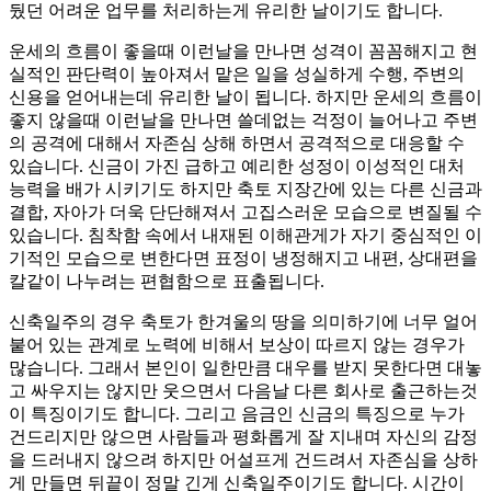
뒀던 어려운 업무를 처리하는게 유리한 날이기도 합니다.
운세의 흐름이 좋을때 이런날을 만나면 성격이 꼼꼼해지고 현
실적인 판단력이 높아져서 맡은 일을 성실하게 수행, 주변의
신용을 얻어내는데 유리한 날이 됩니다. 하지만 운세의 흐름이
좋지 않을때 이런날을 만나면 쓸데없는 걱정이 늘어나고 주변
의 공격에 대해서 자존심 상해 하면서 공격적으로 대응할 수
있습니다. 신금이 가진 급하고 예리한 성정이 이성적인 대처
능력을 배가 시키기도 하지만 축토 지장간에 있는 다른 신금과
결합, 자아가 더욱 단단해져서 고집스러운 모습으로 변질될 수
있습니다. 침착함 속에서 내재된 이해관게가 자기 중심적인 이
기적인 모습으로 변한다면 표정이 냉정해지고 내편, 상대편을
칼같이 나누려는 편협함으로 표출됩니다.
신축일주의 경우 축토가 한겨울의 땅을 의미하기에 너무 얼어
붙어 있는 관계로 노력에 비해서 보상이 따르지 않는 경우가
많습니다. 그래서 본인이 일한만큼 대우를 받지 못한다면 대놓
고 싸우지는 않지만 웃으면서 다음날 다른 회사로 출근하는것
이 특징이기도 합니다. 그리고 음금인 신금의 특징으로 누가
건드리지만 않으면 사람들과 평화롭게 잘 지내며 자신의 감정
을 드러내지 않으려 하지만 어설프게 건드려서 자존심을 상하
게 만들면 뒤끝이 정말 긴게 신축일주이기도 합니다. 시간이