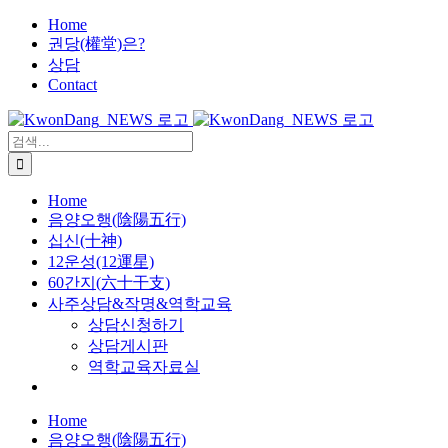
X
콘
Home
권당(權堂)은?
텐
상담
츠
Contact
로
건
너
검
뛰
색:
기
Home
음양오행(陰陽五行)
십신(十神)
12운성(12運星)
60간지(六十干支)
사주상담&작명&역학교육
상담신청하기
상담게시판
역학교육자료실
Home
음양오행(陰陽五行)