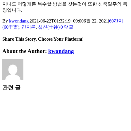
지나도 어떻게든 복수할 방법을 찾는것이 또한 신축일주의 특
징입니다.
By
kwondang
|
2021-06-22T01:32:19+09:00
6월 22, 2021
|
60간지
(60干支)
,
간지론
,
십신(十神)
|
0 댓글
Share This Story, Choose Your Platform!
Facebook
X
Reddit
LinkedIn
WhatsApp
Tumblr
Pinterest
Vk
Xing
이
About the Author:
kwondang
메
일
관련 글