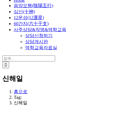
Home
음양오행(陰陽五行)
십신(十神)
12운성(12運星)
60간지(六十干支)
사주상담&작명&역학교육
상담신청하기
상담게시판
역학교육자료실
검
색:
신해일
홈으로
Tag:
신해일