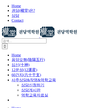
X
콘
Home
권당(權堂)은?
텐
상담
츠
Contact
로
건
너
뛰
검
기
색:
Home
음양오행(陰陽五行)
십신(十神)
12운성(12運星)
60간지(六十干支)
사주상담&작명&역학교육
상담신청하기
상담게시판
역학교육자료실