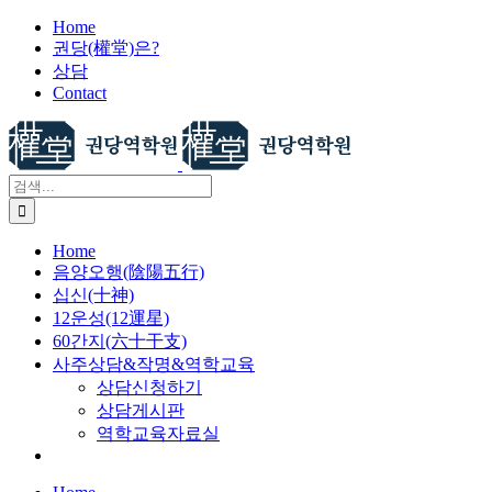
X
콘
Home
권당(權堂)은?
텐
상담
츠
Contact
로
건
너
뛰
검
기
색:
Home
음양오행(陰陽五行)
십신(十神)
12운성(12運星)
60간지(六十干支)
사주상담&작명&역학교육
상담신청하기
상담게시판
역학교육자료실