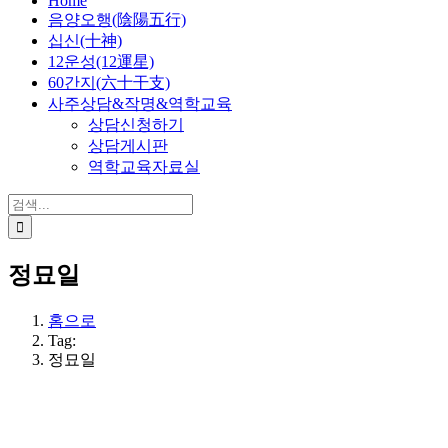
Home
음양오행(陰陽五行)
십신(十神)
12운성(12運星)
60간지(六十干支)
사주상담&작명&역학교육
상담신청하기
상담게시판
역학교육자료실
검
색:
정묘일
홈으로
Tag:
정묘일