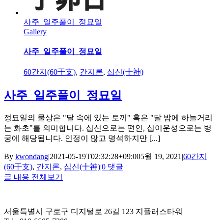
사주_일주풀이_정묘일
Gallery
사주_일주풀이_정묘일
60간지(60干支)
,
간지론
,
십신(十神)
사주_일주풀이_정묘일
정묘일의 물상은 "달 속에 있는 토끼" 혹은 "달 밤에 하늘거리
는 화초"를 의미합니다. 십신으로는 편인, 십이운성으로는 병
궁에 해당됩니다. 인정이 많고 명석하지만 [...]
By
kwondang
|
2021-05-19T02:32:28+09:00
5월 19, 2021
|
60간지
(60干支)
,
간지론
,
십신(十神)
|
0 댓글
글 내용 전체보기
서울특별시 구로구 디지털로 26길 123 지플러스타워