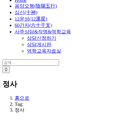
Home
음양오행(陰陽五行)
십신(十神)
12운성(12運星)
60간지(六十干支)
사주상담&작명&역학교육
상담신청하기
상담게시판
역학교육자료실
검
색:
정사
홈으로
Tag:
정사