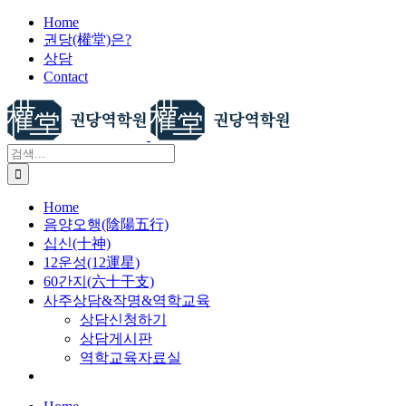
X
콘
Home
권당(權堂)은?
텐
상담
츠
Contact
로
건
너
뛰
검
기
색:
Home
음양오행(陰陽五行)
십신(十神)
12운성(12運星)
60간지(六十干支)
사주상담&작명&역학교육
상담신청하기
상담게시판
역학교육자료실