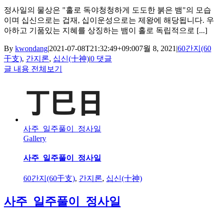
정사일의 물상은 "홀로 독야청청하게 도도한 붉은 뱀"의 모습
이며 십신으로는 겁재, 십이운성으로는 제왕에 해당됩니다. 우
아하고 기품있는 지혜를 상징하는 뱀이 홀로 독립적으로 [...]
By
kwondang
|
2021-07-08T21:32:49+09:00
7월 8, 2021
|
60간지(60
干支)
,
간지론
,
십신(十神)
|
0 댓글
글 내용 전체보기
사주_일주풀이_정사일
Gallery
사주_일주풀이_정사일
60간지(60干支)
,
간지론
,
십신(十神)
사주_일주풀이_정사일