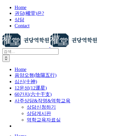
X
콘
Home
권당(權堂)은?
텐
상담
츠
Contact
로
건
너
뛰
검
기
색:
Home
음양오행(陰陽五行)
십신(十神)
12운성(12運星)
60간지(六十干支)
사주상담&작명&역학교육
상담신청하기
상담게시판
역학교육자료실