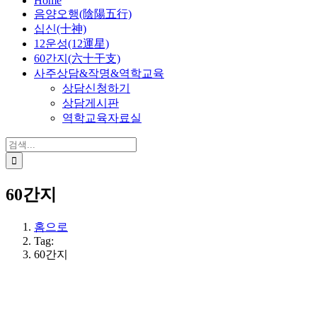
Home
음양오행(陰陽五行)
십신(十神)
12운성(12運星)
60간지(六十干支)
사주상담&작명&역학교육
상담신청하기
상담게시판
역학교육자료실
검
색:
60간지
홈으로
Tag:
60간지