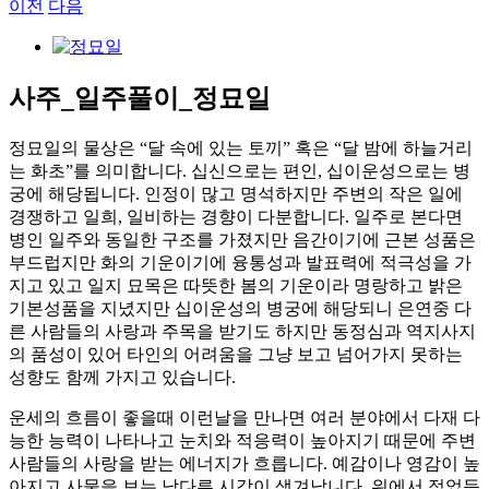
이전
다음
View
Larger
Image
사주_일주풀이_정묘일
정묘일의 물상은 “달 속에 있는 토끼” 혹은 “달 밤에 하늘거리
는 화초”를 의미합니다. 십신으로는 편인, 십이운성으로는 병
궁에 해당됩니다. 인정이 많고 명석하지만 주변의 작은 일에
경쟁하고 일희, 일비하는 경향이 다분합니다. 일주로 본다면
병인 일주와 동일한 구조를 가졌지만 음간이기에 근본 성품은
부드럽지만 화의 기운이기에 융통성과 발표력에 적극성을 가
지고 있고 일지 묘목은 따뜻한 봄의 기운이라 명랑하고 밝은
기본성품을 지녔지만 십이운성의 병궁에 해당되니 은연중 다
른 사람들의 사랑과 주목을 받기도 하지만 동정심과 역지사지
의 품성이 있어 타인의 어려움을 그냥 보고 넘어가지 못하는
성향도 함께 가지고 있습니다.
운세의 흐름이 좋을때 이런날을 만나면 여러 분야에서 다재 다
능한 능력이 나타나고 눈치와 적응력이 높아지기 때문에 주변
사람들의 사랑을 받는 에너지가 흐릅니다. 예감이나 영감이 높
아지고 사물을 보는 남다른 시각이 생겨납니다. 위에서 적었듯