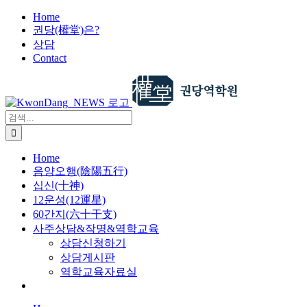
X
콘
Home
권당(權堂)은?
텐
상담
츠
Contact
로
건
너
뛰
검
기
색:
Home
음양오행(陰陽五行)
십신(十神)
12운성(12運星)
60간지(六十干支)
사주상담&작명&역학교육
상담신청하기
상담게시판
역학교육자료실