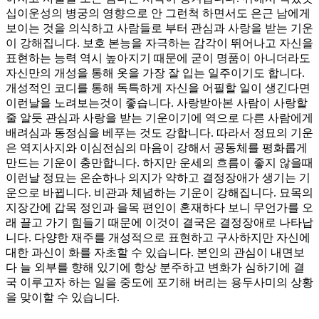
십이운성의 병궁의 영향으로 안 그런척 하면서도 은근 남에게
보이는 것을 의식하고 사람들로 부터 관심과 사랑을 받는 기운
이 강해집니다. 보호 본능을 자극하는 감각이 뛰어나고 자신을
표현하는 능력 역시 높아지기 때문에 굳이 명품이 아니더라도
자신만의 개성을 통해 옷을 가장 잘 입는 일주이기도 합니다.
개성적인 코디를 통해 독특하게 자신을 어필할 일이 생긴다면
이런날을 노려보는것이 좋습니다. 사랑받아본 사람이 사랑할
줄 알듯 관심과 사랑을 받는 기운이기에 역으로 다른 사람에게
배려심과 동정심을 베푸는 것도 강합니다. 따라서 정묘의 기운
은 역지사지와 이심전심의 마음이 강해서 공동체를 평화롭게
만드는 기운이 충만합니다. 하지만 운세의 흐름이 좋지 않을때
이런날 정묘는 온순하나 의지가 약하고 결정장애가 생기는 기
운으로 바뀝니다. 비관과 체념하는 기운이 강해집니다. 묘목의
지장간에 갑목 정인과 을목 편인이 혼재하다 보니 무언가를 오
래 끌고 가기 힘들기 때문에 이것이 결국은 결정장애로 나타납
니다. 다양한 재주를 개성적으로 표현하고 구사하지만 자신에
대한 과신이 화를 자초할 수 있습니다. 본인의 관심이 내면보
다 늘 외부를 향해 있기에 항상 분주하고 변화가 심하기에 결
국 이루고자 하는 일을 중도에 포기해 버리는 용두사미의 상황
을 맞이할 수 있습니다.