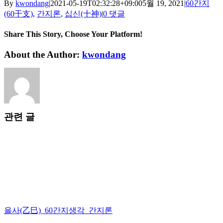
By
kwondang
|
2021-05-19T02:32:28+09:00
5월 19, 2021
|
60간지
(60干支)
,
간지론
,
십신(十神)
|
0 댓글
Share This Story, Choose Your Platform!
Facebook
X
Reddit
LinkedIn
WhatsApp
Tumblr
Pinterest
Vk
Xing
이
About the Author:
kwondang
메
일
관련 글
을사(乙巳)_60간지생각_간지론