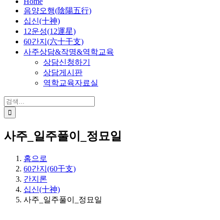
Home
음양오행(陰陽五行)
십신(十神)
12운성(12運星)
60간지(六十干支)
사주상담&작명&역학교육
상담신청하기
상담게시판
역학교육자료실
검
색:
사주_일주풀이_정묘일
홈으로
60간지(60干支)
간지론
십신(十神)
사주_일주풀이_정묘일