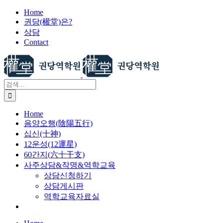
X
콘
Home
권당(權堂)은?
텐
상담
츠
Contact
로
건
너
뛰
검
기
색:
Home
음양오행(陰陽五行)
십신(十神)
12운성(12運星)
60간지(六十干支)
사주상담&작명&역학교육
상담신청하기
상담게시판
역학교육자료실