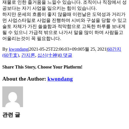
재물로 인한 즐거움을 느낄수 있습니다. 조직이나 직장에서 성
공보다는 자기 사업을 일으키는 힘이 있습니다.
하지만 운세의 흐름이 좋지 않을때 이런날은 도덕성과 거리가
먼 사업스타일로 사업을 진행하며 시비와 구설을 당할 수 있고
술토 자체가 가진 쓸쓸함과 적막함으로 고독한 하루를 보내게
될 수 있으니 가급적 밖으로 나가서 말을 많이 하며 사람들고
어울리는것이 꼭 필요합니다.
By
kwondang
|
2021-05-25T22:06:03+09:00
5월 25, 2021
|
60간지
(60干支)
,
간지론
,
십신(十神)
|
0 댓글
Share This Story, Choose Your Platform!
Facebook
X
Reddit
LinkedIn
WhatsApp
Tumblr
Pinterest
Vk
Xing
이
About the Author:
kwondang
메
일
관련 글