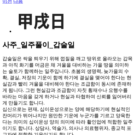
이전
다음
View
Larger
Image
사주_일주풀이_갑술일
갑술일은 싹을 틔우기 위해 껍질을 깨고 땅위로 올라오는 갑목
과 아직 화기를 머금은 채 겨울을 대비하는 가을 땅을 의미하
는 술토가 함께하는 일주입니다. 초봄의 생명력, 늦가을의 수
확, 결실, 저장의 기운이 함께 하기에 결실을 맺어야 한다는 현
실감과 빨리 겨울을 대비해야 한다는 조급함이 동시에 존재하
게 됩니다. 그런 현실감과 조급함이 자칫 횡재수나 요행수를
바라는 마음을 갖게 하거나 현실과 타협하여 신뢰를 잃어버리
게 만들기도 합니다.
십신으로는 편재, 십이운성으로는 양에 해당하기에 현실적인
잔머리가 뛰어나지만 원만한 기운에 누군가를 기르고 양육한
다는 의미의 십이운성 양의 의미에 따라 활인업에 적합한 일주
이기도 합니다. 상담사, 역술가, 의사나 의료행위자, 종교적 포
교자에 적합한 기운이기도 합니다.