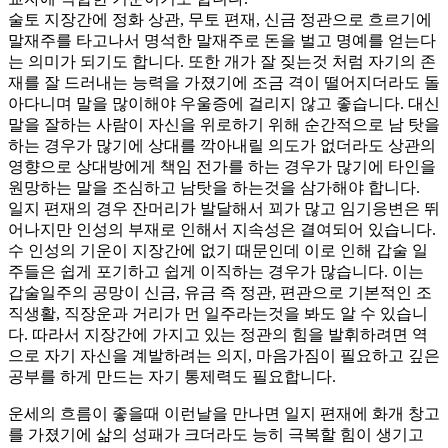
술토 지장간에 정화 상관, 무토 편재, 신금 정관으로 흐르기에
말재주를 타고나서 명석한 말재주로 돈을 벌고 명예를 얻는다
는 의미가 되기도 합니다. 또한 개가 잘 짖는것 처럼 자기의 존
재를 잘 드러내는 능력을 가졌기에 조금 격이 떨어지더라도 돌
아다니며 말을 많이해야 우울증에 걸리지 않고 좋습니다. 대신
말을 잘하는 사람이 자신을 위로하기 위해 순간적으로 남 탓을
하는 경우가 많기에 상대를 깍아내릴 의도가 없더라도 상관의
영향으로 상대방에게 책임 전가를 하는 경우가 많기에 타인을
원망하는 말을 조심하고 남탓을 하는것을 삼가해야 합니다.
일지 편재의 경우 잔머리가 발달해서 꾀가 많고 임기응변은 뛰
어나지만 인성의 부재로 인해서 지속성은 결여되어 있습니다.
수 인성의 기운이 지장간에 없기 때문인데 이로 인해 갑술 일
주들은 쉽게 포기하고 쉽게 이직하는 경우가 많습니다. 이는
갑술일주의 공망이 신금, 유금 즉 정관, 편관으로 기본적인 조
직생활, 직장운과 거리가 먼 일주라는것을 봐도 알 수 있습니
다. 따라서 지장간에 가지고 있는 정관의 힘을 발휘하려면 역
으로 자기 자신을 계발하려는 의지, 마음가짐이 필요하고 깊은
공부를 하게 만드는 자기 통제력도 필요합니다.
운세의 흐름이 좋을때 이런날을 만나면 일지 편재에 화개 창고
를 가졌기에 삶의 성패가 크더라도 능히 극복할 힘이 생기고