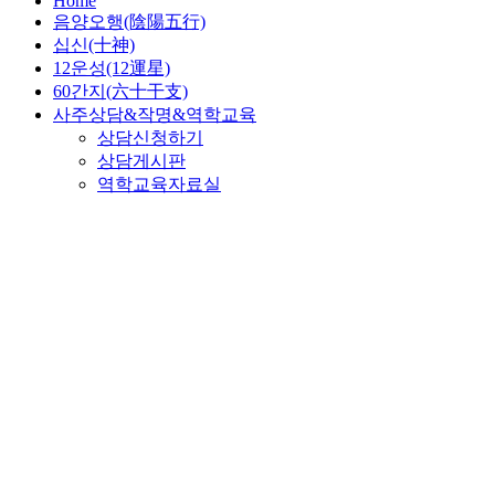
Home
음양오행(陰陽五行)
십신(十神)
12운성(12運星)
60간지(六十干支)
사주상담&작명&역학교육
상담신청하기
상담게시판
역학교육자료실