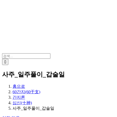
검
색:
사주_일주풀이_갑술일
홈으로
60간지(60干支)
간지론
십신(十神)
사주_일주풀이_갑술일