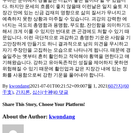
구하는 분야에서 경술일은 더없이 좋은 날이라 할 수 있습니
다. 하지만 운세의 흐름이 좋지 않을때 이런날은 일지 술토 지
장간 안에 있는 신금 겁재의 영향으로 삶의 질서가 무너지고
예측하지 못한 상황과 마주칠 수 있습니다. 괴강의 강력한 에
너지는 극도의 총명함과 용맹함, 무도함, 잔인함을 의미하기도
해서 크게 이룰 수 있지만 반대로 큰 곤경에도 처할 수 있기 때
문입니다. 이런 극단적으로 과감하고 총명한 기운은 사람을 기
고만장하게 만들기도 하니 결과적으로 남의 의견을 무시하고
자기 주장만을 고집하는 모습으로 나타나게 됩니다. 때문에 경
술일주는 옛부터 흔히 활인하고 적덕해야 횡액을 면한다고 얘
기해왔습니다. 강하고 유아독존적인 성질을 제어하지 못하면
위험해질 수 있기 때문에 활인업과 같은 지장간 내에 있는 정
화를 사용함으로써 강한 기운을 풀어내야 합니다.
By
kwondang
|
2021-07-01T00:21:52+09:00
7월 1, 2021
|
60간지(60
干支)
,
간지론
,
십신(十神)
|
0 댓글
Share This Story, Choose Your Platform!
Facebook
X
Reddit
LinkedIn
WhatsApp
Tumblr
Pinterest
Vk
Xing
이
About the Author:
kwondang
메
일