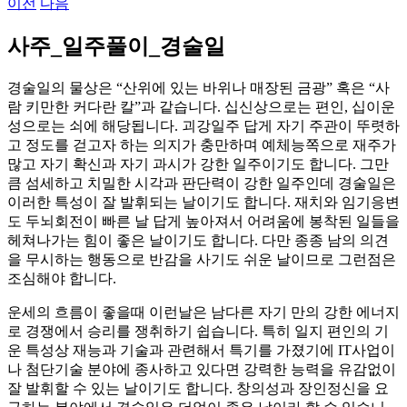
이전
다음
사주_일주풀이_경술일
경술일의 물상은 “산위에 있는 바위나 매장된 금광” 혹은 “사
람 키만한 커다란 칼”과 같습니다. 십신상으로는 편인, 십이운
성으로는 쇠에 해당됩니다. 괴강일주 답게 자기 주관이 뚜렷하
고 정도를 걷고자 하는 의지가 충만하며 예체능쪽으로 재주가
많고 자기 확신과 자기 과시가 강한 일주이기도 합니다. 그만
큼 섬세하고 치밀한 시각과 판단력이 강한 일주인데 경술일은
이러한 특성이 잘 발휘되는 날이기도 합니다. 재치와 임기응변
도 두뇌회전이 빠른 날 답게 높아져서 어려움에 봉착된 일들을
헤쳐나가는 힘이 좋은 날이기도 합니다. 다만 종종 남의 의견
을 무시하는 행동으로 반감을 사기도 쉬운 날이므로 그런점은
조심해야 합니다.
운세의 흐름이 좋을때 이런날은 남다른 자기 만의 강한 에너지
로 경쟁에서 승리를 쟁취하기 쉽습니다. 특히 일지 편인의 기
운 특성상 재능과 기술과 관련해서 특기를 가졌기에 IT사업이
나 첨단기술 분야에 종사하고 있다면 강력한 능력을 유감없이
잘 발휘할 수 있는 날이기도 합니다. 창의성과 장인정신을 요