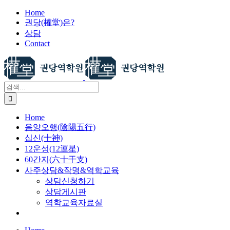
X
콘
Home
권당(權堂)은?
텐
상담
츠
Contact
로
건
너
뛰
검
기
색:
Home
음양오행(陰陽五行)
십신(十神)
12운성(12運星)
60간지(六十干支)
사주상담&작명&역학교육
상담신청하기
상담게시판
역학교육자료실