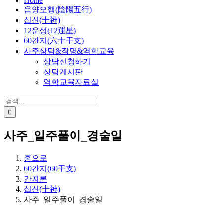
Home
음양오행(陰陽五行)
십신(十神)
12운성(12運星)
60간지(六十干支)
사주상담&작명&역학교육
상담신청하기
상담게시판
역학교육자료실
검
색:
사주_일주풀이_경술일
홈으로
60간지(60干支)
간지론
십신(十神)
사주_일주풀이_경술일