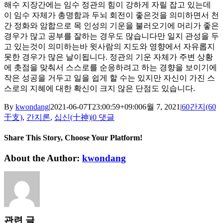
해수 지장간에는 임수 정관의 힘이 강하게 자릴 잡고 있는데
이 임수 자체가 총명함과 두뇌 회전이 좋은것을 의미하면서 천
간 정화와 암합으로 목 인성의 기운을 불러오기에 머리가 좋은
경우가 많고 공부를 잘하는 경우도 많습니다만 일지 관성을 두
고 있는것이 의미하는바 윗사람의 지도와 영향에서 자유롭지
못한 경우가 많은 날이됩니다. 정관의 기운 자체가 주변 상황
에 촛점을 맞춰서 스스로를 순응하려고 하는 경향을 보이기에
작은 성공을 거두고 일을 쉽게 할 수는 있지만 자신이 가진 스
스로의 지혜에 대한 확신이 크지 않은 단점도 있습니다.
By
kwondang
|
2021-06-07T23:00:59+09:00
6월 7, 2021
|
60간지(60
干支)
,
간지론
,
십신(十神)
|
0 댓글
Share This Story, Choose Your Platform!
Facebook
X
Reddit
LinkedIn
WhatsApp
Tumblr
Pinterest
Vk
Xing
이
About the Author:
kwondang
메
일
관련 글