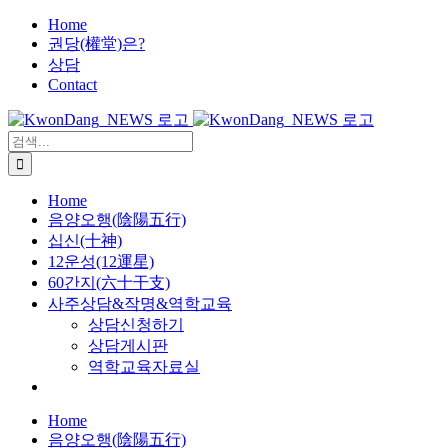
X
콘
Home
권당(權堂)은?
텐
상담
츠
Contact
로
건
너
검
뛰
색:
기
Home
음양오행(陰陽五行)
십신(十神)
12운성(12運星)
60간지(六十干支)
사주상담&작명&역학교육
상담신청하기
상담게시판
역학교육자료실
Home
음양오행(陰陽五行)