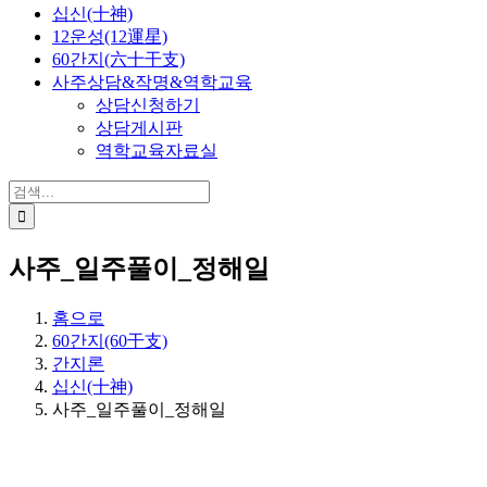
십신(十神)
12운성(12運星)
60간지(六十干支)
사주상담&작명&역학교육
상담신청하기
상담게시판
역학교육자료실
검
색:
사주_일주풀이_정해일
홈으로
60간지(60干支)
간지론
십신(十神)
사주_일주풀이_정해일